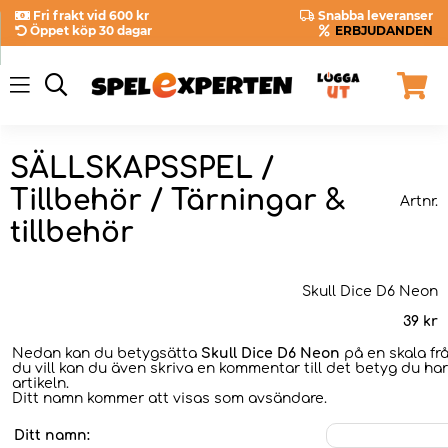
Fri frakt vid 600 kr
Snabba leveranser
Öppet köp 30 dagar
ERBJUDANDEN
SÄLLSKAPSSPEL /
Tillbehör / Tärningar &
Artnr.
tillbehör
Skull Dice D6 Neon
39
kr
Nedan kan du betygsätta
Skull Dice D6 Neon
på en skala fr
du vill kan du även skriva en kommentar till det betyg du har
artikeln.
Ditt namn kommer att visas som avsändare.
Ditt namn: