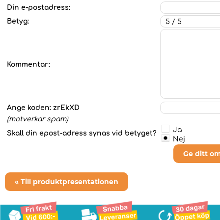
Din e-postadress:
Betyg:
Kommentar:
Ange koden:
zrEkXD
(motverkar spam)
Ja
Skall din epost-adress synas vid betyget?
Nej
Ge ditt o
« Till produktpresentationen