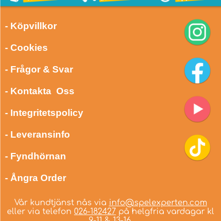
- Köpvillkor
- Cookies
- Frågor & Svar
- Kontakta Oss
- Integritetspolicy
- Leveransinfo
- Fyndhörnan
- Ångra Order
Vår kundtjänst nås via
info@spelexperten.com
eller via telefon
026-182427
på helgfria vardagar kl
9-11 & 13-16.