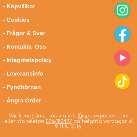
- Köpvillkor
- Cookies
- Frågor & Svar
- Kontakta Oss
- Integritetspolicy
- Leveransinfo
- Fyndhörnan
- Ångra Order
Vår kundtjänst nås via
info@spelexperten.com
eller via telefon
026-182427
på helgfria vardagar kl
9-11 & 13-16.