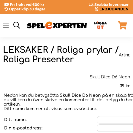
Fri frakt vid 600 kr
Snabba leveranser
Öppet köp 30 dagar
ERBJUDANDEN
LEKSAKER / Roliga prylar /
Artnr.
Roliga Presenter
Skull Dice D6 Neon
39
kr
Nedan kan du betygsätta
Skull Dice D6 Neon
på en skala fr
du vill kan du även skriva en kommentar till det betyg du har
artikeln.
Ditt namn kommer att visas som avsändare.
Ditt namn:
Din e-postadress: