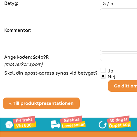
Betyg:
Kommentar:
Ange koden:
2c4p9R
(motverkar spam)
Ja
Skall din epost-adress synas vid betyget?
Nej
Ge ditt o
« Till produktpresentationen