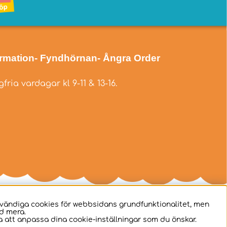
ormation
- Fyndhörnan
- Ångra Order
fria vardagar kl 9-11 & 13-16.
dvändiga cookies för webbsidans grundfunktionalitet, men
d mera.
 att anpassa dina cookie-inställningar som du önskar.