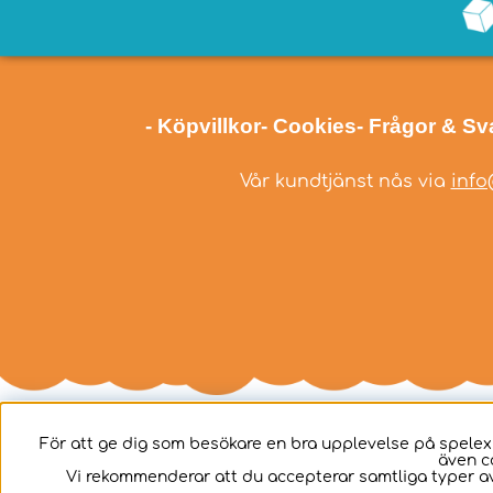
- Köpvillkor
- Cookies
- Frågor & Sv
Vår kundtjänst nås via
info
För att ge dig som besökare en bra upplevelse på spelex
även c
Svenska
Vi rekommenderar att du accepterar samtliga typer av