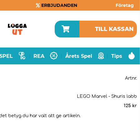
ERBJUDANDEN
Företag
TILL KASSAN
SPEL
REA
Årets Spel
Tips
|
|
|
Artnr.
LEGO Marvel - Shuris labb
125
kr
et betyg du har valt att ge artikeln.