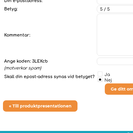
Din e-postadress:
Betyg:
Kommentar:
Ange koden:
3LEKcb
(motverkar spam)
Ja
Skall din epost-adress synas vid betyget?
Nej
Ge ditt o
« Till produktpresentationen