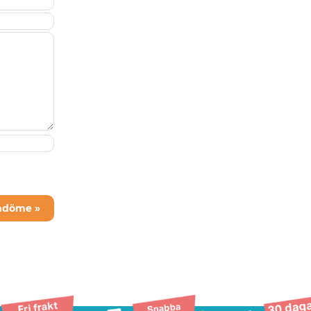
mdöme »