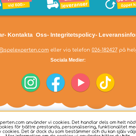
ar
- Kontakta Oss
- Integritetspolicy
- Leveransinf
@spelexperten.com
eller via telefon
026-182427
på helg
Sociala Medier:
perten.com använder vi cookies. Det handlar dels om helt nö
ookies för bättre prestanda, personalisering, funktionalitet me
 cookies. Det är dock du som bestämmer och du kan själv välja