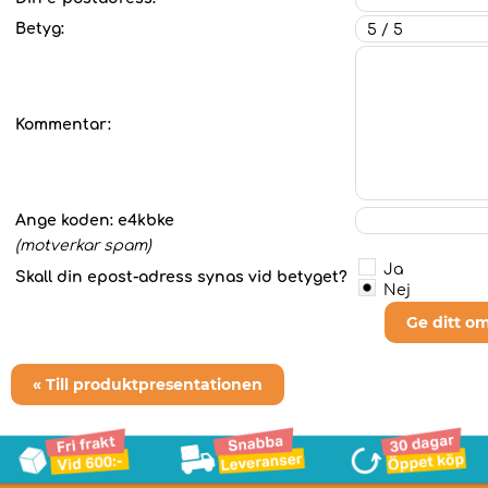
Betyg:
Kommentar:
Ange koden:
e4kbke
(motverkar spam)
Ja
Skall din epost-adress synas vid betyget?
Nej
Ge ditt o
« Till produktpresentationen