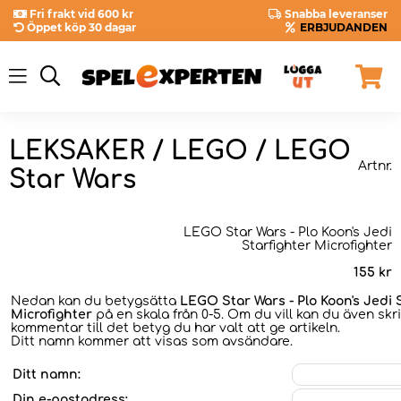
Fri frakt vid 600 kr
Snabba leveranser
Öppet köp 30 dagar
ERBJUDANDEN
LEKSAKER / LEGO / LEGO
Artnr.
Star Wars
LEGO Star Wars - Plo Koon's Jedi
Starfighter Microfighter
155
kr
Nedan kan du betygsätta
LEGO Star Wars - Plo Koon's Jedi 
Microfighter
på en skala från 0-5. Om du vill kan du även skr
kommentar till det betyg du har valt att ge artikeln.
Ditt namn kommer att visas som avsändare.
Ditt namn:
Din e-postadress: