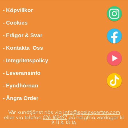
- Köpvillkor
- Cookies
- Frågor & Svar
- Kontakta Oss
- Integritetspolicy
- Leveransinfo
- Fyndhörnan
- Ångra Order
Vår kundtjänst nås via
info@spelexperten.com
eller via telefon
026-182427
på helgfria vardagar kl
9-11 & 13-16.