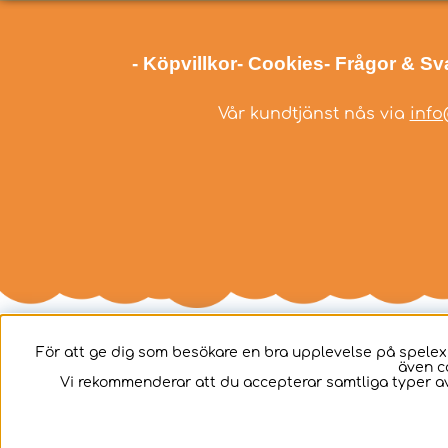
- Köpvillkor
- Cookies
- Frågor & Sv
Vår kundtjänst nås via
info
För att ge dig som besökare en bra upplevelse på spelex
även c
Svenska
Vi rekommenderar att du accepterar samtliga typer av