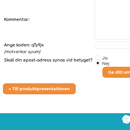
Kommentar:
Ange koden:
qTy9jx
(motverkar spam)
Ja
Skall din epost-adress synas vid betyget?
Nej
Ge ditt o
« Till produktpresentationen