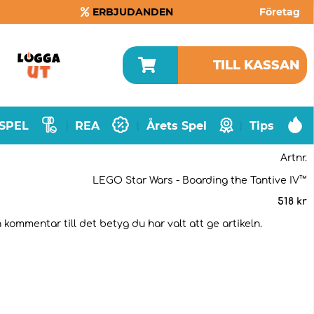
ERBJUDANDEN
Företag
TILL KASSAN
SPEL
REA
Årets Spel
Tips
|
|
|
Artnr.
LEGO Star Wars - Boarding the Tantive IV™
518
kr
 kommentar till det betyg du har valt att ge artikeln.