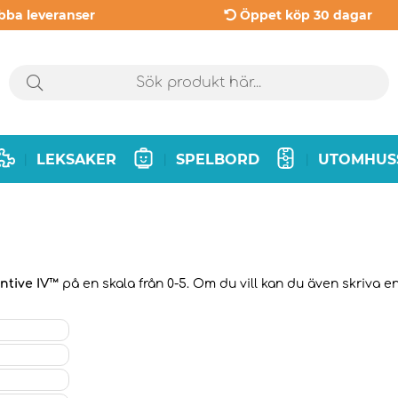
bba leveranser
Öppet köp 30 dagar
LEKSAKER
SPELBORD
UTOMHUS
|
|
|
ntive IV™
på en skala från 0-5. Om du vill kan du även skriva en