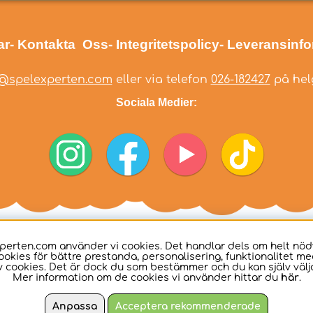
ar
- Kontakta Oss
- Integritetspolicy
- Leveransinf
@spelexperten.com
eller via telefon
026-182427
på helg
Sociala Medier:
perten.com använder vi cookies. Det handlar dels om helt nö
ookies för bättre prestanda, personalisering, funktionalitet me
 cookies. Det är dock du som bestämmer och du kan själv välja
Mer information om de cookies vi använder hittar du
här
.
Anpassa
Acceptera rekommenderade