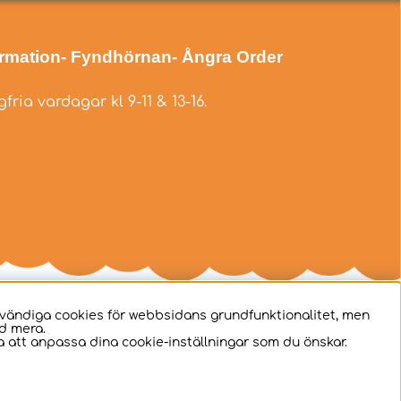
ormation
- Fyndhörnan
- Ångra Order
fria vardagar kl 9-11 & 13-16.
dvändiga cookies för webbsidans grundfunktionalitet, men
d mera.
 att anpassa dina cookie-inställningar som du önskar.