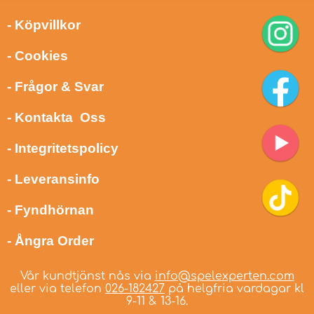
- Köpvillkor
- Cookies
- Frågor & Svar
- Kontakta Oss
- Integritetspolicy
- Leveransinfo
- Fyndhörnan
- Ångra Order
Vår kundtjänst nås via
info@spelexperten.com
eller via telefon
026-182427
på helgfria vardagar kl
9-11 & 13-16.