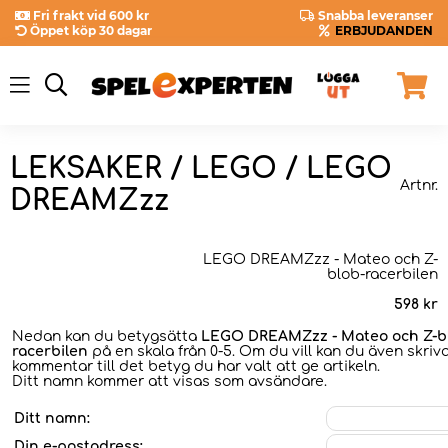
Fri frakt vid 600 kr
Snabba leveranser
Öppet köp 30 dagar
ERBJUDANDEN
LEKSAKER / LEGO / LEGO
Artnr.
DREAMZzz
LEGO DREAMZzz - Mateo och Z-
blob-racerbilen
598
kr
Nedan kan du betygsätta
LEGO DREAMZzz - Mateo och Z-b
racerbilen
på en skala från 0-5. Om du vill kan du även skriv
kommentar till det betyg du har valt att ge artikeln.
Ditt namn kommer att visas som avsändare.
Ditt namn:
Din e-postadress: