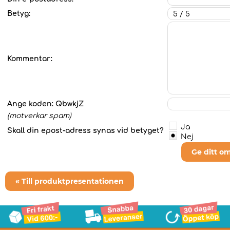
Betyg:
Kommentar:
Ange koden:
QbwkjZ
(motverkar spam)
Ja
Skall din epost-adress synas vid betyget?
Nej
Ge ditt o
« Till produktpresentationen