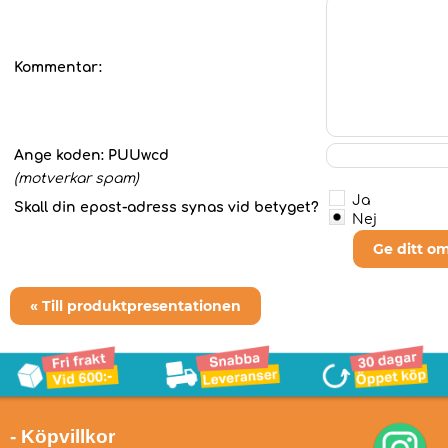
Kommentar:
Ange koden:
PUUwcd
(motverkar spam)
Ja
Skall din epost-adress synas vid betyget?
Nej
Ge ditt o
« Till produktpresentationen
- Köpvillkor