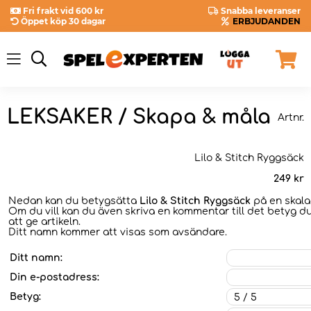
Fri frakt vid 600 kr
Snabba leveranser
Öppet köp 30 dagar
ERBJUDANDEN
LEKSAKER / Skapa & måla
Artnr.
Lilo & Stitch Ryggsäck
249
kr
Nedan kan du betygsätta
Lilo & Stitch Ryggsäck
på en skala 
Om du vill kan du även skriva en kommentar till det betyg du
att ge artikeln.
Ditt namn kommer att visas som avsändare.
Ditt namn:
Din e-postadress:
Betyg: