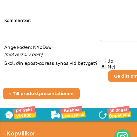
Kommentar:
Ange koden:
NYbDxw
(motverkar spam)
Ja
Skall din epost-adress synas vid betyget?
Nej
Ge ditt o
« Till produktpresentationen
- Köpvillkor