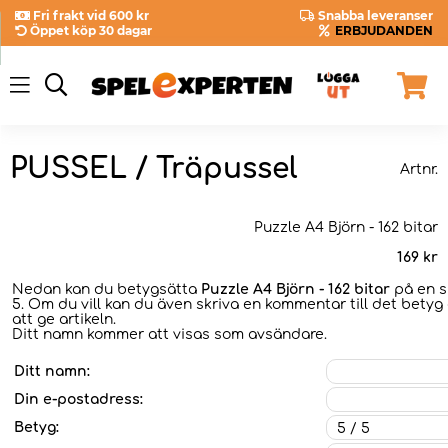
Fri frakt vid 600 kr
Snabba leveranser
Öppet köp 30 dagar
ERBJUDANDEN
PUSSEL / Träpussel
Artnr.
Puzzle A4 Björn - 162 bitar
169
kr
Nedan kan du betygsätta
Puzzle A4 Björn - 162 bitar
på en sk
5. Om du vill kan du även skriva en kommentar till det betyg 
att ge artikeln.
Ditt namn kommer att visas som avsändare.
Ditt namn:
Din e-postadress:
Betyg: