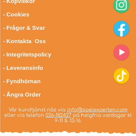
- Köpvillkor
- Cookies
- Frågor & Svar
- Kontakta Oss
- Integritetspolicy
- Leveransinfo
- Fyndhörnan
- Ångra Order
Vår kundtjänst nås via
info@spelexperten.com
eller via telefon
026-182427
på helgfria vardagar kl
9-11 & 13-16.