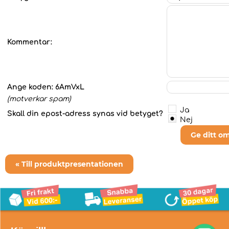
Kommentar:
Ange koden:
6AmVxL
(motverkar spam)
Ja
Skall din epost-adress synas vid betyget?
Nej
Ge ditt o
« Till produktpresentationen