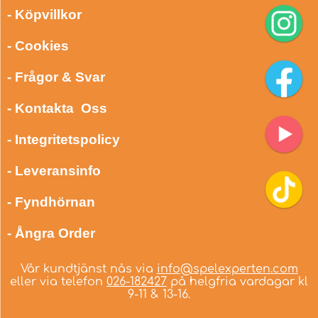
- Köpvillkor
- Cookies
- Frågor & Svar
- Kontakta Oss
- Integritetspolicy
- Leveransinfo
- Fyndhörnan
- Ångra Order
Vår kundtjänst nås via
info@spelexperten.com
eller via telefon
026-182427
på helgfria vardagar kl
9-11 & 13-16.