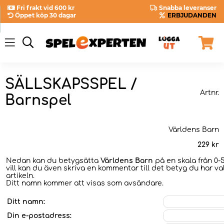
Fri frakt vid 600 kr
Snabba leveranser
Öppet köp 30 dagar
ERBJUDANDEN
SÄLLSKAPSSPEL /
Artnr.
Barnspel
Världens Barn
229
kr
Nedan kan du betygsätta
Världens Barn
på en skala från 0-
vill kan du även skriva en kommentar till det betyg du har val
artikeln.
Ditt namn kommer att visas som avsändare.
Ditt namn:
Din e-postadress: