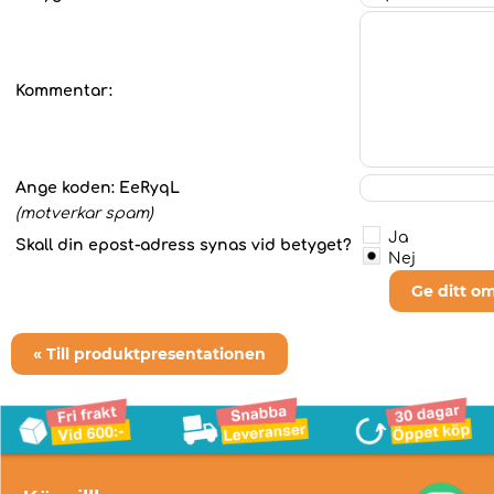
Kommentar:
Ange koden:
EeRyqL
(motverkar spam)
Ja
Skall din epost-adress synas vid betyget?
Nej
Ge ditt o
« Till produktpresentationen