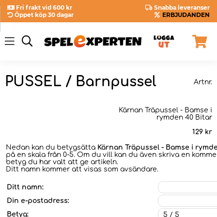
Fri frakt vid 600 kr
Snabba leveranser
Öppet köp 30 dagar
ERBJUDANDEN
PUSSEL / Barnpussel
Artnr.
Kärnan Träpussel - Bamse i
rymden 40 Bitar
129
kr
Nedan kan du betygsätta
Kärnan Träpussel - Bamse i rymde
på en skala från 0-5. Om du vill kan du även skriva en kommen
betyg du har valt att ge artikeln.
Ditt namn kommer att visas som avsändare.
Ditt namn:
Din e-postadress:
Betyg: