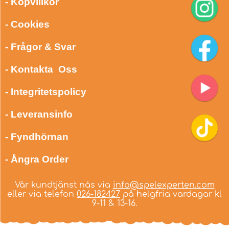
- Köpvillkor
- Cookies
- Frågor & Svar
- Kontakta Oss
- Integritetspolicy
- Leveransinfo
- Fyndhörnan
- Ångra Order
Vår kundtjänst nås via
info@spelexperten.com
eller via telefon
026-182427
på helgfria vardagar kl
9-11 & 13-16.