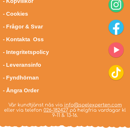
- Köpvillkor
- Cookies
- Frågor & Svar
- Kontakta Oss
- Integritetspolicy
- Leveransinfo
- Fyndhörnan
- Ångra Order
Vår kundtjänst nås via
info@spelexperten.com
eller via telefon
026-182427
på helgfria vardagar kl
9-11 & 13-16.