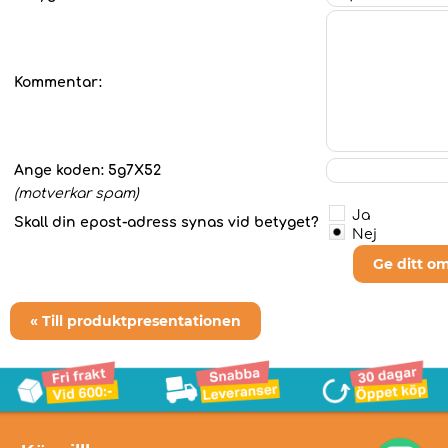
Kommentar:
Ange koden:
5g7X52
(motverkar spam)
Ja
Skall din epost-adress synas vid betyget?
Nej
Ge ditt o
« Till produktpresentationen