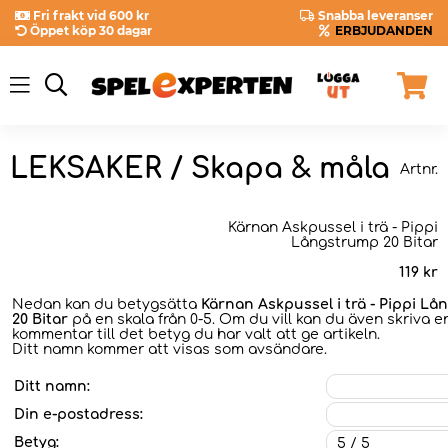
Fri frakt vid 600 kr
Snabba leveranser
Öppet köp 30 dagar
ERBJUDANDEN
LEKSAKER / Skapa & måla
Artnr.
Kärnan Askpussel i trä - Pippi
Långstrump 20 Bitar
119
kr
Nedan kan du betygsätta
Kärnan Askpussel i trä - Pippi L
20 Bitar
på en skala från 0-5. Om du vill kan du även skriva e
kommentar till det betyg du har valt att ge artikeln.
Ditt namn kommer att visas som avsändare.
Ditt namn:
Din e-postadress:
Betyg: