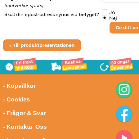
(motverkar spam)
Ja
Skall din epost-adress synas vid betyget?
Nej
Ge ditt o
« Till produktpresentationen
- Köpvillkor
- Cookies
- Frågor & Svar
- Kontakta Oss