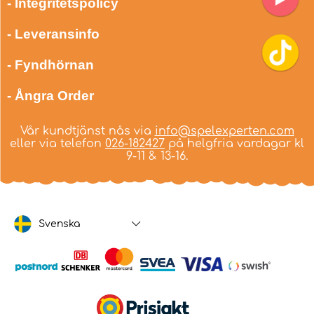
- Integritetspolicy
- Leveransinfo
- Fyndhörnan
- Ångra Order
Vår kundtjänst nås via
info@spelexperten.com
eller via telefon
026-182427
på helgfria vardagar kl
9-11 & 13-16.
Svenska