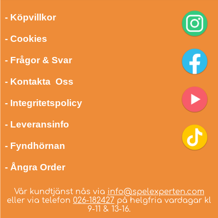
- Köpvillkor
- Cookies
- Frågor & Svar
- Kontakta Oss
- Integritetspolicy
- Leveransinfo
- Fyndhörnan
- Ångra Order
Vår kundtjänst nås via
info@spelexperten.com
eller via telefon
026-182427
på helgfria vardagar kl
9-11 & 13-16.