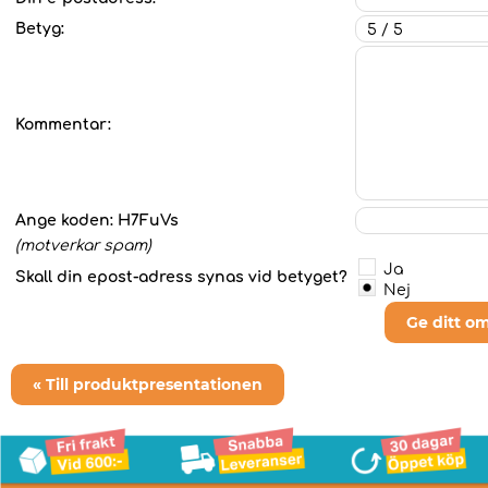
Betyg:
Kommentar:
Ange koden:
H7FuVs
(motverkar spam)
Ja
Skall din epost-adress synas vid betyget?
Nej
Ge ditt o
« Till produktpresentationen