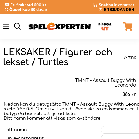
Fri frakt vid 600 kr
Snabba leveranser
Öppet köp 30 dagar
ERBJUDANDEN
LEKSAKER / Figurer och
Artnr.
lekset / Turtles
TMNT - Assault Buggy With
Leonardo
386
kr
Nedan kan du betygsätta
TMNT - Assault Buggy With Leon
skala från 0-5. Om du vill kan du även skriva en kommentar til
betyg du har valt att ge artikeln.
Ditt namn kommer att visas som avsändare.
Ditt namn:
Din e-postadress: