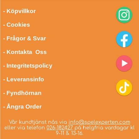
- Köpvillkor
- Cookies
- Frågor & Svar
- Kontakta Oss
- Integritetspolicy
- Leveransinfo
- Fyndhörnan
- Ångra Order
Vår kundtjänst nås via
info@spelexperten.com
eller via telefon
026-182427
på helgfria vardagar kl
9-11 & 13-16.