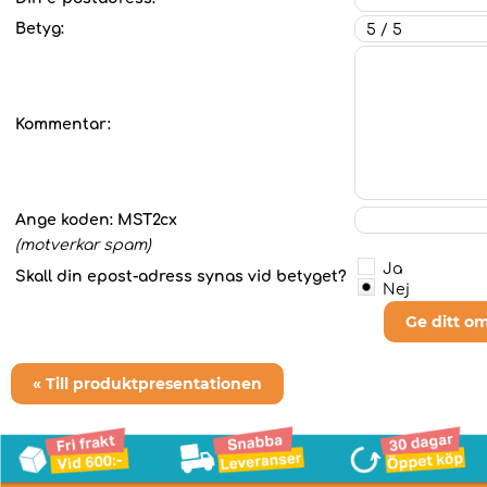
Betyg:
Kommentar:
Ange koden:
MST2cx
(motverkar spam)
Ja
Skall din epost-adress synas vid betyget?
Nej
Ge ditt o
« Till produktpresentationen