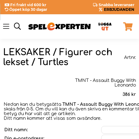
Fri frakt vid 600 kr
Snabba leveranser
Öppet köp 30 dagar
ERBJUDANDEN
LEKSAKER / Figurer och
Artnr.
lekset / Turtles
TMNT - Assault Buggy With
Leonardo
386
kr
Nedan kan du betygsätta
TMNT - Assault Buggy With Leon
skala från 0-5. Om du vill kan du även skriva en kommentar til
betyg du har valt att ge artikeln.
Ditt namn kommer att visas som avsändare.
Ditt namn:
Din e-postadress: