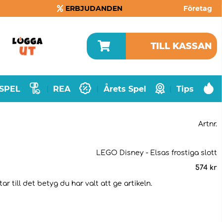
ERBJUDANDEN
Företag
TILL KASSAN
SPEL
REA
Årets Spel
Tips
|
|
|
Artnr.
LEGO Disney - Elsas frostiga slott
574
kr
 till det betyg du har valt att ge artikeln.