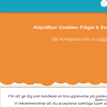
- Köpvillkor
- Cookies
- Frågor & Sv
Vår kundtjänst nås via
info
För att ge dig som besökare en bra upplevelse på spelex
även c
Svenska
Vi rekommenderar att du accepterar samtliga typer av