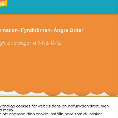
ormation
- Fyndhörnan
- Ångra Order
fria vardagar kl 9-11 & 13-16.
dvändiga cookies för webbsidans grundfunktionalitet, men
d mera.
 att anpassa dina cookie-inställningar som du önskar.