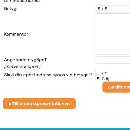
Din e-postadress:
Betyg:
Kommentar:
Ange koden:
ygRpnT
(motverkar spam)
Ja
Skall din epost-adress synas vid betyget?
Nej
Ge ditt o
« Till produktpresentationen