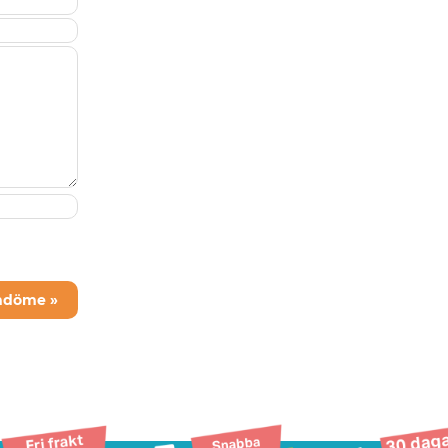
mdöme »