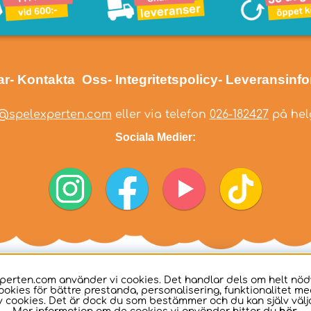
ar
- Kontakta Oss
- Integritetspolicy
- Leveransinf
@spelexperten.com
eller via telefon
026-182427
på helg
Sociala Medier:
perten.com använder vi cookies. Det handlar dels om helt nö
ookies för bättre prestanda, personalisering, funktionalitet me
 cookies. Det är dock du som bestämmer och du kan själv välja