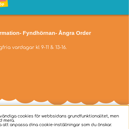
ormation
- Fyndhörnan
- Ångra Order
fria vardagar kl 9-11 & 13-16.
dvändiga cookies för webbsidans grundfunktionalitet, men
d mera.
 att anpassa dina cookie-inställningar som du önskar.