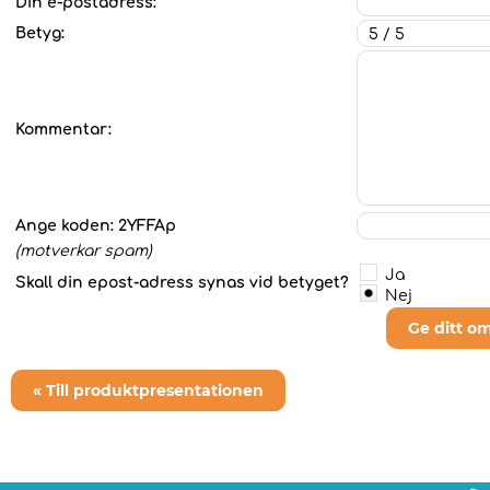
Din e-postadress:
Betyg:
Kommentar:
Ange koden:
2YFFAp
(motverkar spam)
Ja
Skall din epost-adress synas vid betyget?
Nej
Ge ditt o
« Till produktpresentationen