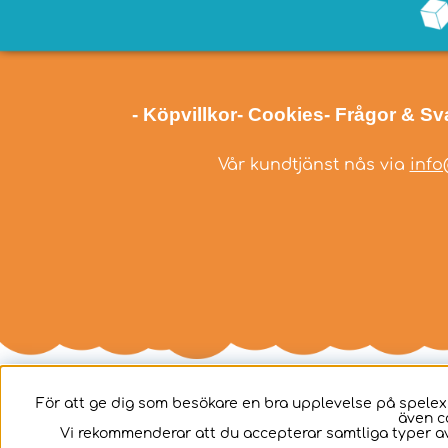
- Köpvillkor
- Cookies
- Frågor & Sv
Vår kundtjänst nås via
info
För att ge dig som besökare en bra upplevelse på spelex
även c
Svenska
Vi rekommenderar att du accepterar samtliga typer av