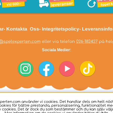
ar
- Kontakta Oss
- Integritetspolicy
- Leveransinf
@spelexperten.com
eller via telefon
026-182427
på helg
Sociala Medier:
perten.com använder vi cookies. Det handlar dels om helt nö
ookies för bättre prestanda, personalisering, funktionalitet me
 cookies. Det är dock du som bestämmer och du kan själv välja