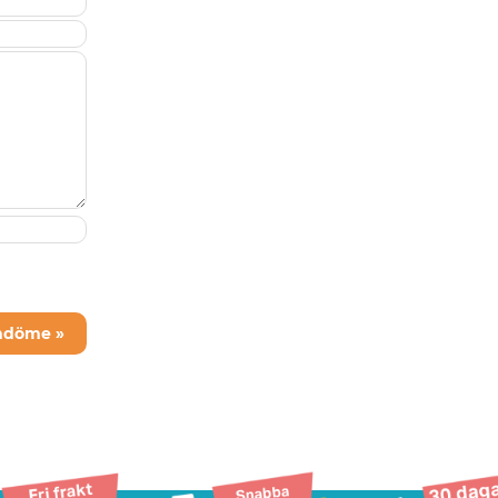
mdöme »