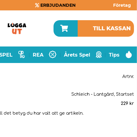
ERBJUDANDEN
Företag
TILL KASSAN
SPEL
REA
Årets Spel
Tips
|
|
|
Artnr.
Schleich - Lantgård, Startset
229
kr
 det betyg du har valt att ge artikeln.