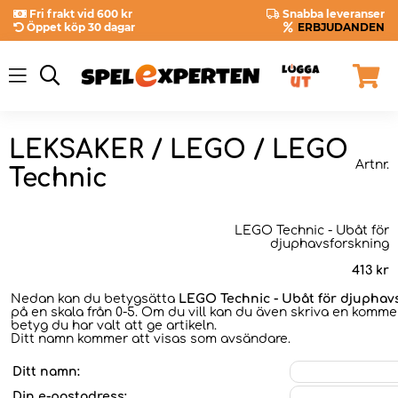
Fri frakt vid 600 kr
Snabba leveranser
Öppet köp 30 dagar
ERBJUDANDEN
LEKSAKER / LEGO / LEGO
Artnr.
Technic
LEGO Technic - Ubåt för
djuphavsforskning
413
kr
Nedan kan du betygsätta
LEGO Technic - Ubåt för djuphav
på en skala från 0-5. Om du vill kan du även skriva en kommen
betyg du har valt att ge artikeln.
Ditt namn kommer att visas som avsändare.
Ditt namn:
Din e-postadress: