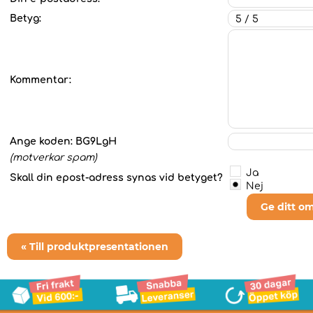
Betyg:
Kommentar:
Ange koden:
BG9LgH
(motverkar spam)
Ja
Skall din epost-adress synas vid betyget?
Nej
Ge ditt o
« Till produktpresentationen