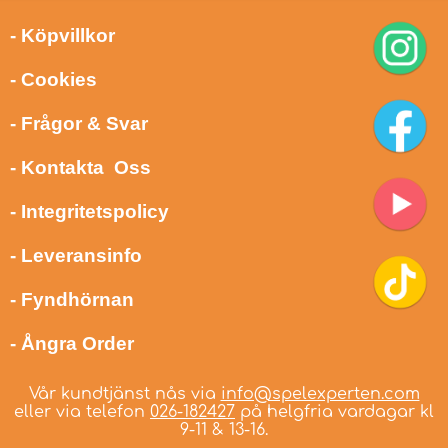
- Köpvillkor
- Cookies
- Frågor & Svar
- Kontakta Oss
- Integritetspolicy
- Leveransinfo
- Fyndhörnan
- Ångra Order
Vår kundtjänst nås via
info@spelexperten.com
eller via telefon
026-182427
på helgfria vardagar kl
9-11 & 13-16.