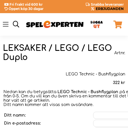
Fri frakt vid 600 kr
Snabba leveranser
Öppet köp 30 dagar
ERBJUDANDEN
LEKSAKER / LEGO / LEGO
Artnr.
Duplo
LEGO Technic - Bushflygplan
322
kr
Nedan kan du betygsätta
LEGO Technic - Bushflygplan
på e
från 0-5. Om du vill kan du även skriva en kommentar till det
har valt att ge artikeln.
Ditt namn kommer att visas som avsändare.
Ditt namn:
Din e-postadress: