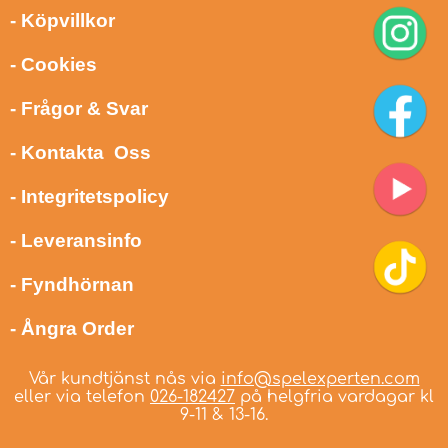
- Köpvillkor
- Cookies
- Frågor & Svar
- Kontakta Oss
- Integritetspolicy
- Leveransinfo
- Fyndhörnan
- Ångra Order
Vår kundtjänst nås via
info@spelexperten.com
eller via telefon
026-182427
på helgfria vardagar kl
9-11 & 13-16.