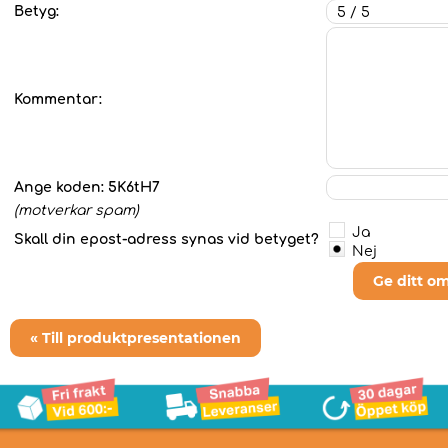
Betyg:
Kommentar:
Ange koden:
5K6tH7
(motverkar spam)
Ja
Skall din epost-adress synas vid betyget?
Nej
Ge ditt o
« Till produktpresentationen