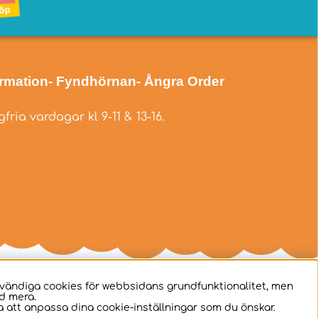
ormation
- Fyndhörnan
- Ångra Order
fria vardagar kl 9-11 & 13-16.
dvändiga cookies för webbsidans grundfunktionalitet, men
d mera.
 att anpassa dina cookie-inställningar som du önskar.