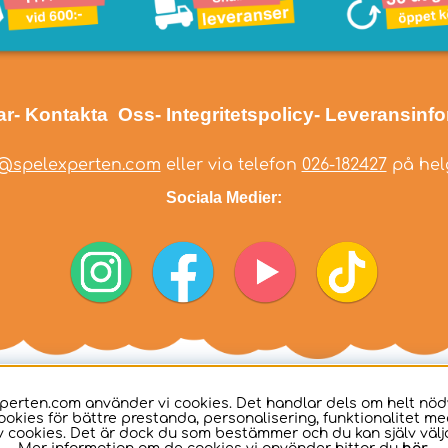
ar
- Kontakta Oss
- Integritetspolicy
- Leveransinf
@spelexperten.com
eller via telefon
026-182427
på helg
Sociala Medier:
perten.com använder vi cookies. Det handlar dels om helt nö
ookies för bättre prestanda, personalisering, funktionalitet me
 cookies. Det är dock du som bestämmer och du kan själv välja