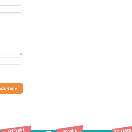
mdöme »