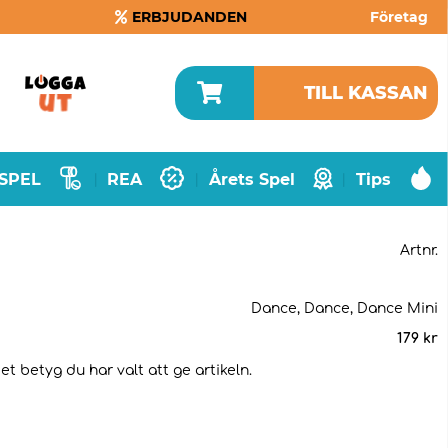
ERBJUDANDEN
Företag
TILL KASSAN
SPEL
REA
Årets Spel
Tips
|
|
|
Artnr.
Dance, Dance, Dance Mini
179
kr
t betyg du har valt att ge artikeln.