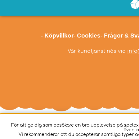
- Köpvillkor
- Cookies
- Frågor & Sv
Vår kundtjänst nås via
info
För att ge dig som besökare en bra upplevelse på spelex
även c
Svenska
Vi rekommenderar att du accepterar samtliga typer av