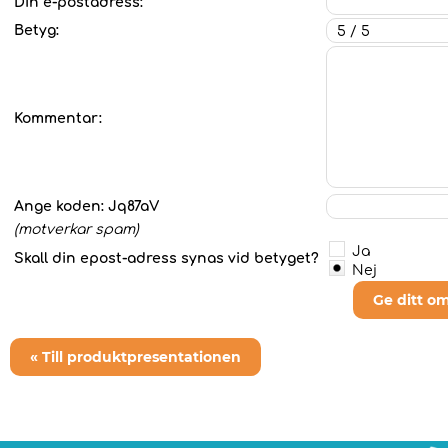
Din e-postadress:
Betyg:
Kommentar:
Ange koden:
Jq87aV
(motverkar spam)
Ja
Skall din epost-adress synas vid betyget?
Nej
Ge ditt o
« Till produktpresentationen