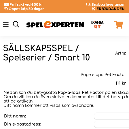
Fri frakt vid 600 kr
Snabba leveranser
Öppet köp 30 dagar
ERBJUDANDEN
SÄLLSKAPSSPEL /
Artnr.
Spelserier / Smart 10
Pop-a-Tops Pet Factor
111
kr
Nedan kan du betygsätta
Pop-a-Tops Pet Factor
på en skala 
Om du vill kan du även skriva en kommentar till det betyg du
att ge artikeln.
Ditt namn kommer att visas som avsändare.
Ditt namn:
Din e-postadress: