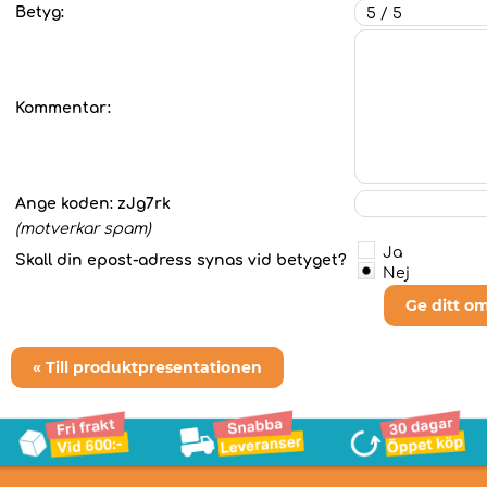
Betyg:
Kommentar:
Ange koden:
zJg7rk
(motverkar spam)
Ja
Skall din epost-adress synas vid betyget?
Nej
Ge ditt o
« Till produktpresentationen