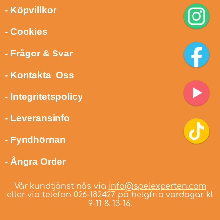
- Köpvillkor
- Cookies
- Frågor & Svar
- Kontakta Oss
- Integritetspolicy
- Leveransinfo
- Fyndhörnan
- Ångra Order
Vår kundtjänst nås via
info@spelexperten.com
eller via telefon
026-182427
på helgfria vardagar kl
9-11 & 13-16.