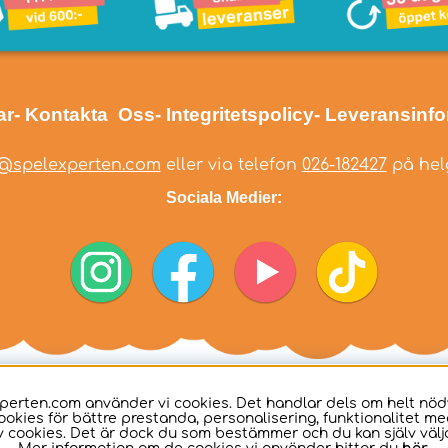
ar
- Kontakta Oss
- Integritetspolicy
- Leveransinf
@spelexperten.com
eller via telefon
026-182427
på helg
Sociala Medier:
perten.com använder vi cookies. Det handlar dels om helt nö
ookies för bättre prestanda, personalisering, funktionalitet me
 cookies. Det är dock du som bestämmer och du kan själv välja