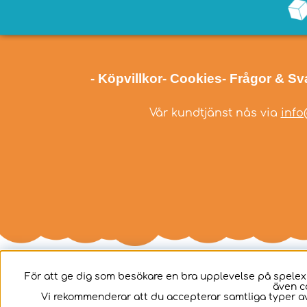
- Köpvillkor
- Cookies
- Frågor & Sv
Vår kundtjänst nås via
info
För att ge dig som besökare en bra upplevelse på spelex
även c
Svenska
Vi rekommenderar att du accepterar samtliga typer av