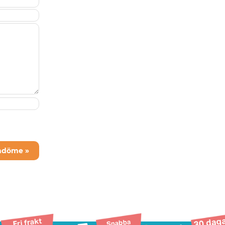
mdöme »