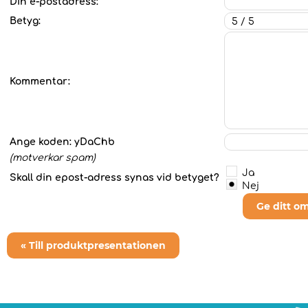
Din e-postadress:
Betyg:
Kommentar:
Ange koden:
yDaChb
(motverkar spam)
Ja
Skall din epost-adress synas vid betyget?
Nej
Ge ditt o
« Till produktpresentationen