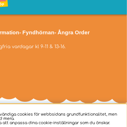
ormation
- Fyndhörnan
- Ångra Order
fria vardagar kl 9-11 & 13-16.
dvändiga cookies för webbsidans grundfunktionalitet, men
d mera.
 att anpassa dina cookie-inställningar som du önskar.