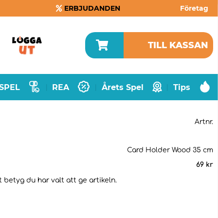
ERBJUDANDEN
Företag
TILL KASSAN
SPEL
REA
Årets Spel
Tips
|
|
|
Artnr.
Card Holder Wood 35 cm
69
kr
 betyg du har valt att ge artikeln.