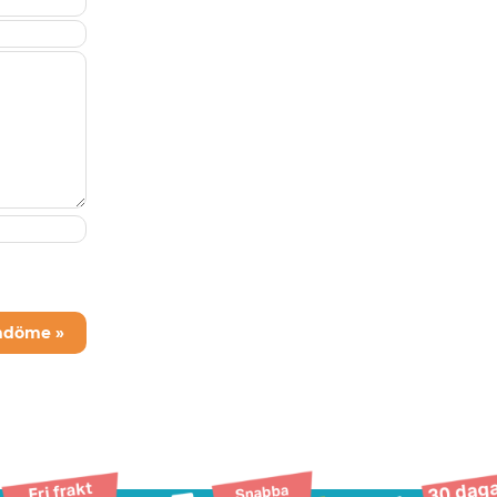
mdöme »