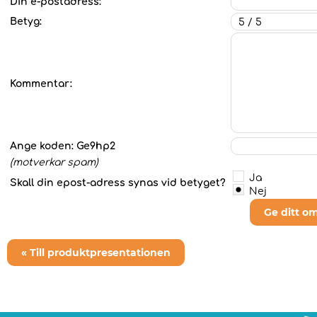
Din e-postadress:
Betyg:
Kommentar:
Ange koden:
Ge9hp2
(motverkar spam)
Ja
Skall din epost-adress synas vid betyget?
Nej
Ge ditt o
« Till produktpresentationen