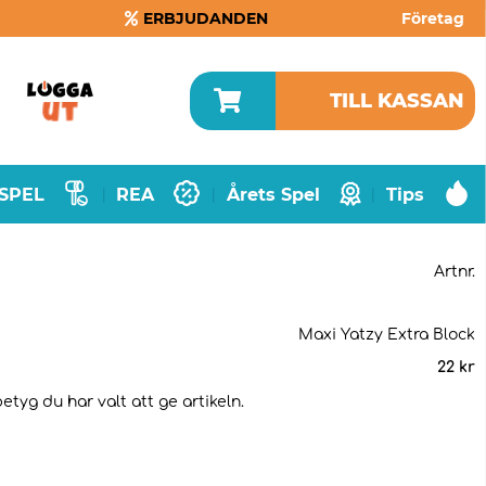
ERBJUDANDEN
Företag
TILL KASSAN
SPEL
REA
Årets Spel
Tips
|
|
|
Artnr.
Maxi Yatzy Extra Block
22
kr
etyg du har valt att ge artikeln.