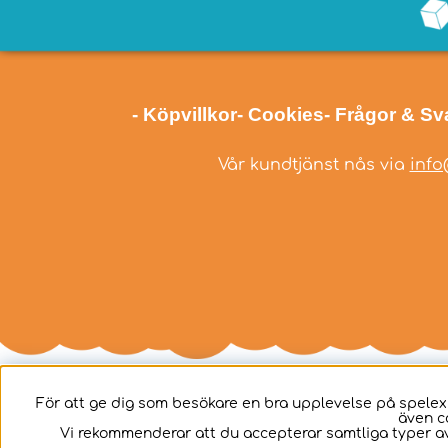
- Köpvillkor
- Cookies
- Frågor & Sv
Vår kundtjänst nås via
info
För att ge dig som besökare en bra upplevelse på spelex
även c
Svenska
Vi rekommenderar att du accepterar samtliga typer av