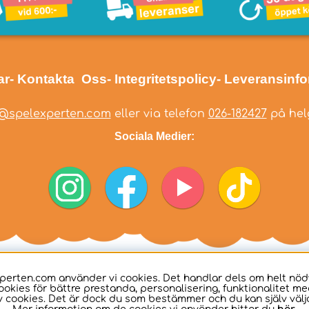
ar
- Kontakta Oss
- Integritetspolicy
- Leveransinf
@spelexperten.com
eller via telefon
026-182427
på helg
Sociala Medier:
perten.com använder vi cookies. Det handlar dels om helt nö
ookies för bättre prestanda, personalisering, funktionalitet me
 cookies. Det är dock du som bestämmer och du kan själv välja