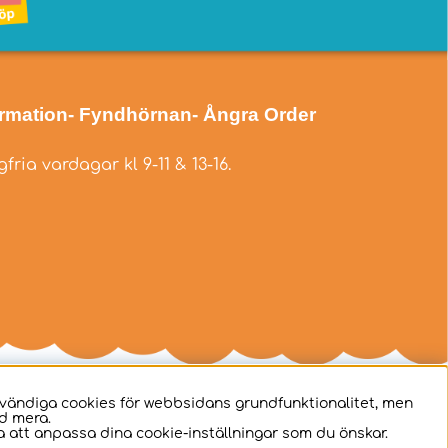
ormation
- Fyndhörnan
- Ångra Order
fria vardagar kl 9-11 & 13-16.
dvändiga cookies för webbsidans grundfunktionalitet, men
d mera.
 att anpassa dina cookie-inställningar som du önskar.