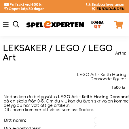
Fri frakt vid 600 kr
Snabba leveranser
Öppet köp 30 dagar
ERBJUDANDEN
LEKSAKER / LEGO / LEGO
Artnr.
Art
LEGO Art - Keith Haring
Dansande figurer
1500
kr
Nedan kan du betygsätta
LEGO Art - Keith Haring Dansand
på en skala från 0-5. Om du vill kan du även skriva en kommen
betyg du har valt att ge artikeln.
Ditt namn kommer att visas som avsändare.
Ditt namn:
Din e-postadress: