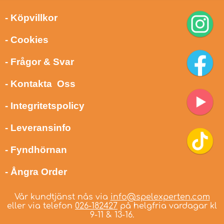
- Köpvillkor
- Cookies
- Frågor & Svar
- Kontakta Oss
- Integritetspolicy
- Leveransinfo
- Fyndhörnan
- Ångra Order
Vår kundtjänst nås via
info@spelexperten.com
eller via telefon
026-182427
på helgfria vardagar kl
9-11 & 13-16.