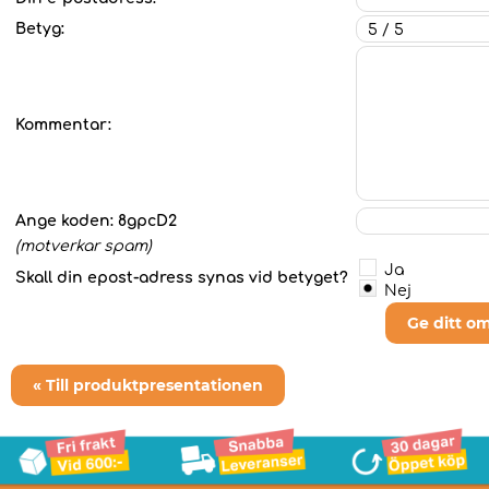
Betyg:
Kommentar:
Ange koden:
8gpcD2
(motverkar spam)
Ja
Skall din epost-adress synas vid betyget?
Nej
Ge ditt o
« Till produktpresentationen