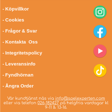
- Köpvillkor
- Cookies
- Frågor & Svar
- Kontakta Oss
- Integritetspolicy
- Leveransinfo
- Fyndhörnan
- Ångra Order
Vår kundtjänst nås via
info@spelexperten.com
eller via telefon
026-182427
på helgfria vardagar kl
9-11 & 13-16.