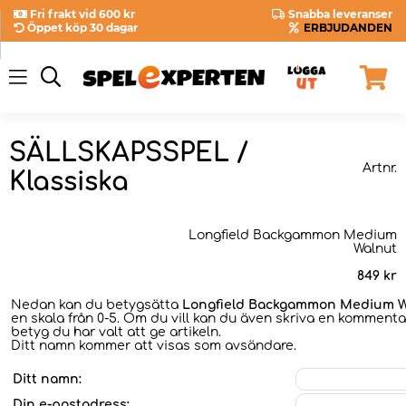
Fri frakt vid 600 kr
Snabba leveranser
Öppet köp 30 dagar
ERBJUDANDEN
SÄLLSKAPSSPEL /
Artnr.
Klassiska
Longfield Backgammon Medium
Walnut
849
kr
Nedan kan du betygsätta
Longfield Backgammon Medium W
en skala från 0-5. Om du vill kan du även skriva en kommentar
betyg du har valt att ge artikeln.
Ditt namn kommer att visas som avsändare.
Ditt namn:
Din e-postadress: