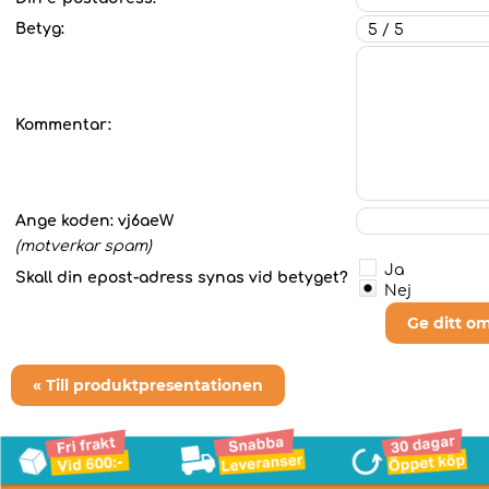
Betyg:
Kommentar:
Ange koden:
vj6aeW
(motverkar spam)
Ja
Skall din epost-adress synas vid betyget?
Nej
Ge ditt o
« Till produktpresentationen