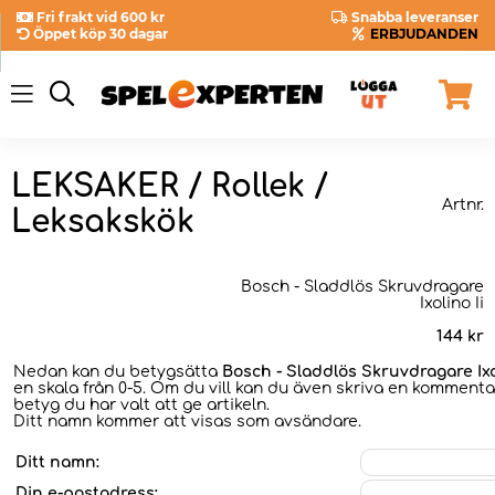
Fri frakt vid 600 kr
Snabba leveranser
Öppet köp 30 dagar
ERBJUDANDEN
LEKSAKER / Rollek /
Artnr.
Leksakskök
Bosch - Sladdlös Skruvdragare
Ixolino Ii
144
kr
Nedan kan du betygsätta
Bosch - Sladdlös Skruvdragare Ixol
en skala från 0-5. Om du vill kan du även skriva en kommentar
betyg du har valt att ge artikeln.
Ditt namn kommer att visas som avsändare.
Ditt namn:
Din e-postadress: