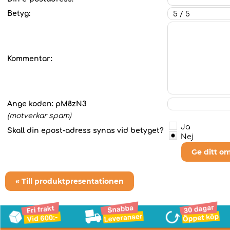
Betyg:
Kommentar:
Ange koden:
pM8zN3
(motverkar spam)
Ja
Skall din epost-adress synas vid betyget?
Nej
Ge ditt o
« Till produktpresentationen