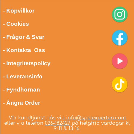
- Köpvillkor
- Cookies
- Frågor & Svar
- Kontakta Oss
- Integritetspolicy
- Leveransinfo
- Fyndhörnan
- Ångra Order
Vår kundtjänst nås via
info@spelexperten.com
eller via telefon
026-182427
på helgfria vardagar kl
9-11 & 13-16.