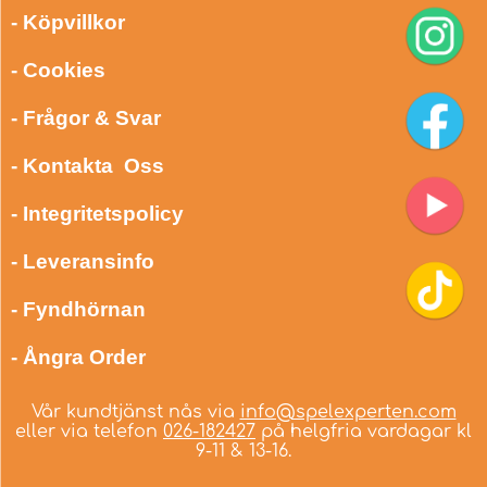
- Köpvillkor
- Cookies
- Frågor & Svar
- Kontakta Oss
- Integritetspolicy
- Leveransinfo
- Fyndhörnan
- Ångra Order
Vår kundtjänst nås via
info@spelexperten.com
eller via telefon
026-182427
på helgfria vardagar kl
9-11 & 13-16.