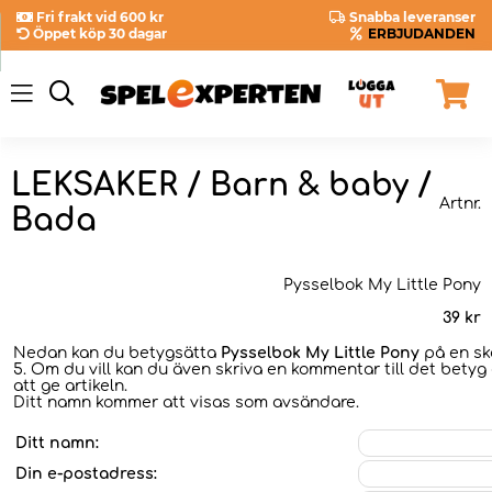
Fri frakt vid 600 kr
Snabba leveranser
Öppet köp 30 dagar
ERBJUDANDEN
LEKSAKER / Barn & baby /
Artnr.
Bada
Pysselbok My Little Pony
39
kr
Nedan kan du betygsätta
Pysselbok My Little Pony
på en ska
5. Om du vill kan du även skriva en kommentar till det betyg 
att ge artikeln.
Ditt namn kommer att visas som avsändare.
Ditt namn:
Din e-postadress: