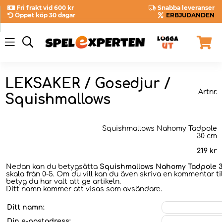
Fri frakt vid 600 kr
Snabba leveranser
Öppet köp 30 dagar
ERBJUDANDEN
LEKSAKER / Gosedjur /
Artnr.
Squishmallows
Squishmallows Nahomy Tadpole
30 cm
219
kr
Nedan kan du betygsätta
Squishmallows Nahomy Tadpole 
skala från 0-5. Om du vill kan du även skriva en kommentar til
betyg du har valt att ge artikeln.
Ditt namn kommer att visas som avsändare.
Ditt namn:
Din e-postadress: