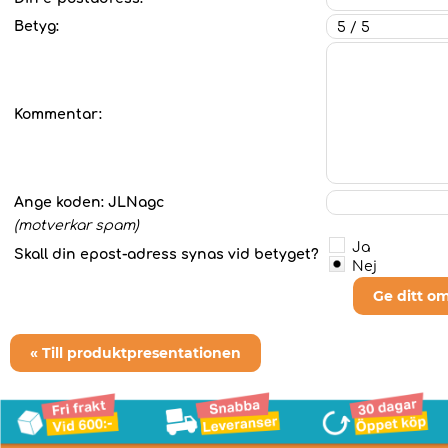
Betyg:
Kommentar:
Ange koden:
JLNagc
(motverkar spam)
Ja
Skall din epost-adress synas vid betyget?
Nej
Ge ditt o
« Till produktpresentationen