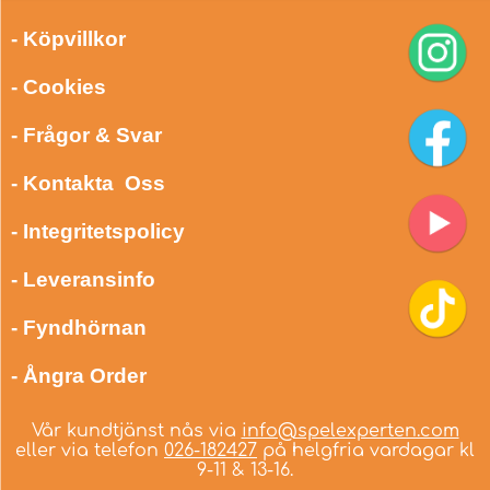
- Köpvillkor
- Cookies
- Frågor & Svar
- Kontakta Oss
- Integritetspolicy
- Leveransinfo
- Fyndhörnan
- Ångra Order
Vår kundtjänst nås via
info@spelexperten.com
eller via telefon
026-182427
på helgfria vardagar kl
9-11 & 13-16.