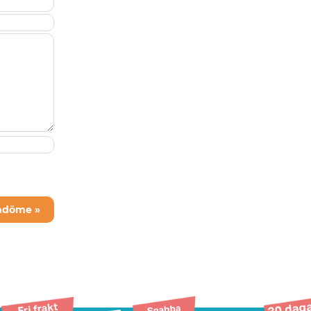
mdöme »