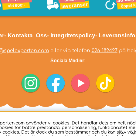
ar
- Kontakta Oss
- Integritetspolicy
- Leveransinf
@spelexperten.com
eller via telefon
026-182427
på helg
Sociala Medier:
perten.com använder vi cookies. Det handlar dels om helt nö
ookies för bättre prestanda, personalisering, funktionalitet me
 cookies. Det är dock du som bestämmer och du kan själv välja