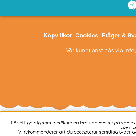
- Köpvillkor
- Cookies
- Frågor & Sv
Vår kundtjänst nås via
info
För att ge dig som besökare en bra upplevelse på spelex
även c
Svenska
Vi rekommenderar att du accepterar samtliga typer av