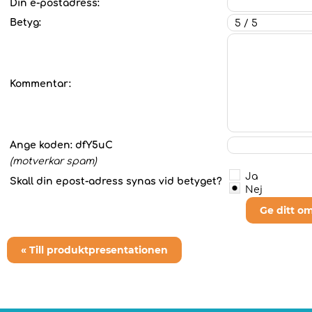
Din e-postadress:
Betyg:
Kommentar:
Ange koden:
dfY5uC
(motverkar spam)
Ja
Skall din epost-adress synas vid betyget?
Nej
Ge ditt o
« Till produktpresentationen