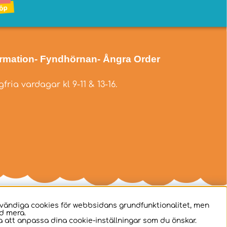
ormation
- Fyndhörnan
- Ångra Order
fria vardagar kl 9-11 & 13-16.
dvändiga cookies för webbsidans grundfunktionalitet, men
d mera.
 att anpassa dina cookie-inställningar som du önskar.