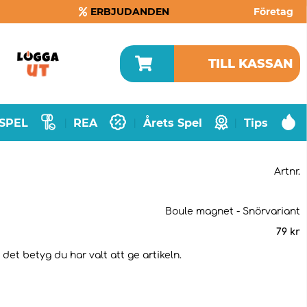
ERBJUDANDEN
Företag
TILL KASSAN
SPEL
REA
Årets Spel
Tips
|
|
|
Artnr.
Boule magnet - Snörvariant
79
kr
det betyg du har valt att ge artikeln.