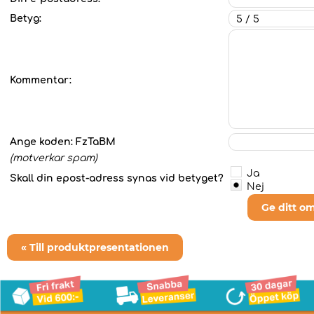
Betyg:
Kommentar:
Ange koden:
FzTaBM
(motverkar spam)
Ja
Skall din epost-adress synas vid betyget?
Nej
Ge ditt o
« Till produktpresentationen