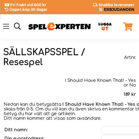
Fri frakt vid 600 kr
Snabba leveranser
Öppet köp 30 dagar
ERBJUDANDEN
SÄLLSKAPSSPEL /
Artnr.
Resespel
I Should Have Known That! - Yes
or No
189
kr
Nedan kan du betygsätta
I Should Have Known That! - Yes 
skala från 0-5. Om du vill kan du även skriva en kommentar til
betyg du har valt att ge artikeln.
Ditt namn kommer att visas som avsändare.
Ditt namn:
Din e-postadress: