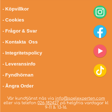
- Köpvillkor
- Cookies
- Frågor & Svar
- Kontakta Oss
- Integritetspolicy
- Leveransinfo
- Fyndhörnan
- Ångra Order
Vår kundtjänst nås via
info@spelexperten.com
eller via telefon
026-182427
på helgfria vardagar kl
9-11 & 13-16.