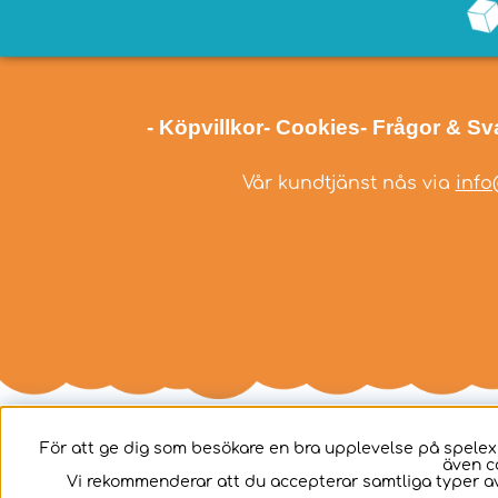
- Köpvillkor
- Cookies
- Frågor & Sv
Vår kundtjänst nås via
info
För att ge dig som besökare en bra upplevelse på spelex
även c
Svenska
Vi rekommenderar att du accepterar samtliga typer av