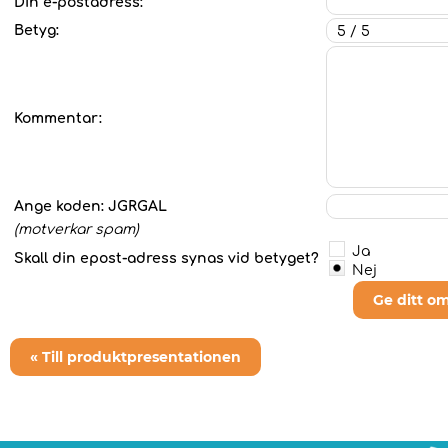
Din e-postadress:
Betyg:
Kommentar:
Ange koden:
JGRGAL
(motverkar spam)
Ja
Skall din epost-adress synas vid betyget?
Nej
Ge ditt o
« Till produktpresentationen