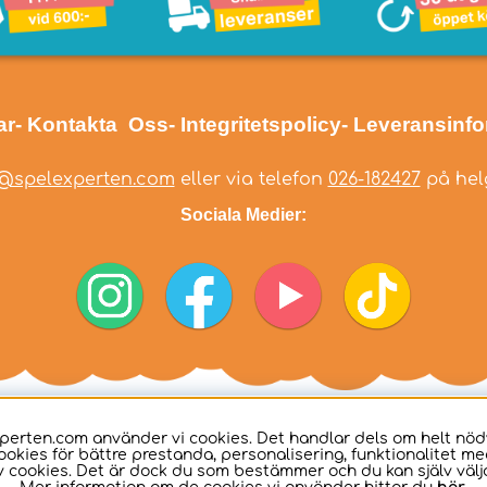
ar
- Kontakta Oss
- Integritetspolicy
- Leveransinf
@spelexperten.com
eller via telefon
026-182427
på helg
Sociala Medier:
perten.com använder vi cookies. Det handlar dels om helt nö
ookies för bättre prestanda, personalisering, funktionalitet me
 cookies. Det är dock du som bestämmer och du kan själv välja