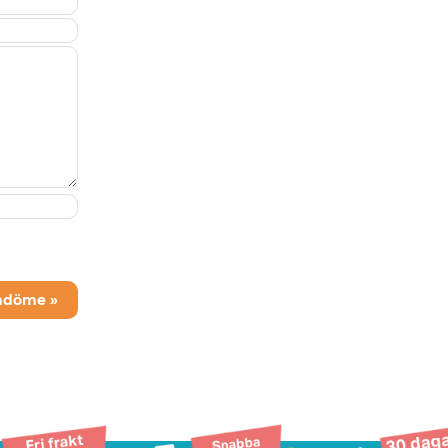
mdöme »