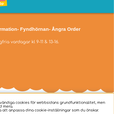
ormation
- Fyndhörnan
- Ångra Order
fria vardagar kl 9-11 & 13-16.
dvändiga cookies för webbsidans grundfunktionalitet, men
d mera.
 att anpassa dina cookie-inställningar som du önskar.