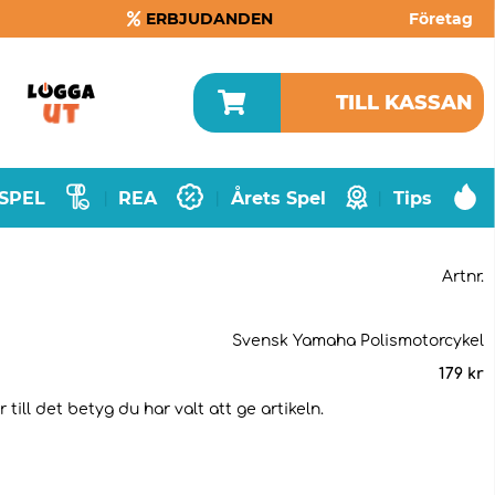
ERBJUDANDEN
Företag
TILL KASSAN
SPEL
REA
Årets Spel
Tips
|
|
|
Artnr.
Svensk Yamaha Polismotorcykel
179
kr
ill det betyg du har valt att ge artikeln.