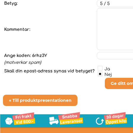
Betyg:
Kommentar:
Ange koden:
6rhz3Y
(motverkar spam)
Ja
Skall din epost-adress synas vid betyget?
Nej
Ge ditt o
« Till produktpresentationen