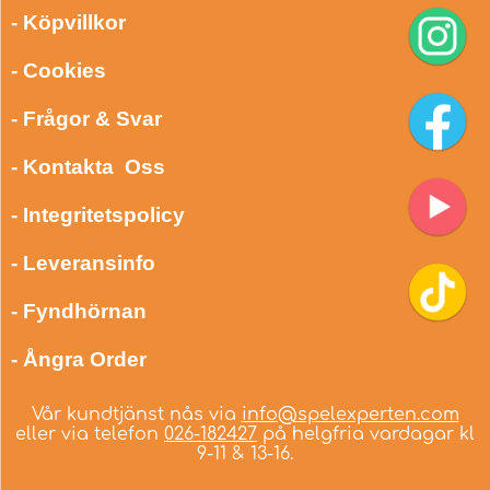
- Köpvillkor
- Cookies
- Frågor & Svar
- Kontakta Oss
- Integritetspolicy
- Leveransinfo
- Fyndhörnan
- Ångra Order
Vår kundtjänst nås via
info@spelexperten.com
eller via telefon
026-182427
på helgfria vardagar kl
9-11 & 13-16.