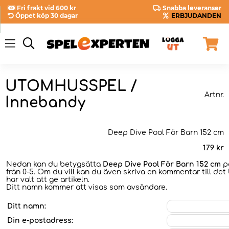
Fri frakt vid 600 kr
Snabba leveranser
Öppet köp 30 dagar
ERBJUDANDEN
UTOMHUSSPEL /
Artnr.
Innebandy
Deep Dive Pool För Barn 152 cm
179
kr
Nedan kan du betygsätta
Deep Dive Pool För Barn 152 cm
på
från 0-5. Om du vill kan du även skriva en kommentar till det
har valt att ge artikeln.
Ditt namn kommer att visas som avsändare.
Ditt namn:
Din e-postadress: