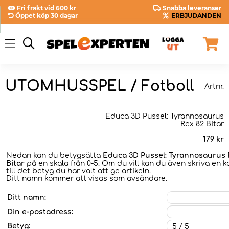
Fri frakt vid 600 kr
Snabba leveranser
Öppet köp 30 dagar
ERBJUDANDEN
UTOMHUSSPEL / Fotboll
Artnr.
Educa 3D Pussel: Tyrannosaurus
Rex 82 Bitar
179
kr
Nedan kan du betygsätta
Educa 3D Pussel: Tyrannosaurus 
Bitar
på en skala från 0-5. Om du vill kan du även skriva en
till det betyg du har valt att ge artikeln.
Ditt namn kommer att visas som avsändare.
Ditt namn:
Din e-postadress:
Betyg: