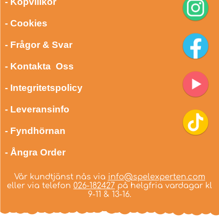
- Köpvillkor
- Cookies
- Frågor & Svar
- Kontakta Oss
- Integritetspolicy
- Leveransinfo
- Fyndhörnan
- Ångra Order
Vår kundtjänst nås via
info@spelexperten.com
eller via telefon
026-182427
på helgfria vardagar kl
9-11 & 13-16.