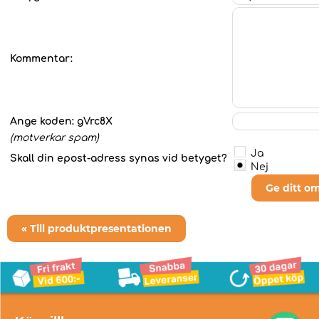
Kommentar:
Ange koden:
gVrc8X
(motverkar spam)
Ja
Skall din epost-adress synas vid betyget?
Nej
Ge ditt o
« Till produktpresentationen