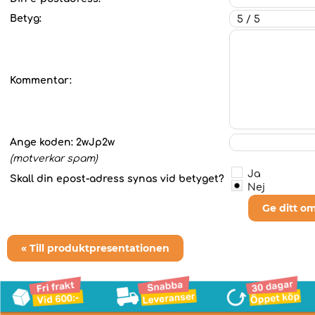
Betyg:
Kommentar:
Ange koden:
2wJp2w
(motverkar spam)
Ja
Skall din epost-adress synas vid betyget?
Nej
Ge ditt o
« Till produktpresentationen