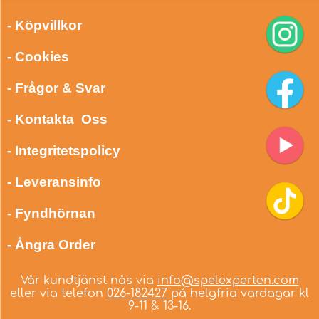
- Köpvillkor
- Cookies
- Frågor & Svar
- Kontakta Oss
- Integritetspolicy
- Leveransinfo
- Fyndhörnan
- Ångra Order
Vår kundtjänst nås via
info@spelexperten.com
eller via telefon
026-182427
på helgfria vardagar kl
9-11 & 13-16.