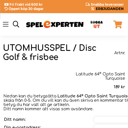
Fri frakt vid 600 kr
Snabba leveranser
Öppet köp 30 dagar
ERBJUDANDEN
UTOMHUSSPEL / Disc
Artnr.
Golf & frisbee
Latitude 64° Opto Saint
Turquoise
189
kr
Nedan kan du betygsätta
Latitude 64° Opto Saint Turquois
skala från 0-5. Om du vill kan du även skriva en kommentar til
betyg du har valt att ge artikeln.
Ditt namn kommer att visas som avsändare.
Ditt namn:
Din e-postadress: