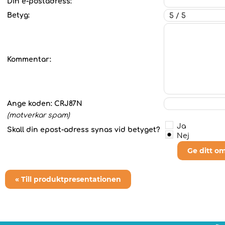
Din e-postadress:
Betyg:
Kommentar:
Ange koden:
CRJ87N
(motverkar spam)
Ja
Skall din epost-adress synas vid betyget?
Nej
Ge ditt o
« Till produktpresentationen