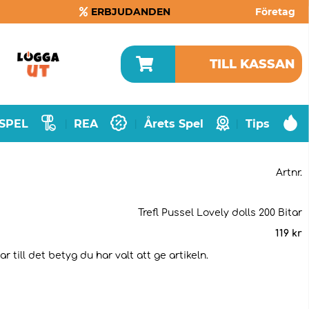
ERBJUDANDEN
Företag
TILL KASSAN
SPEL
REA
Årets Spel
Tips
|
|
|
Artnr.
Trefl Pussel Lovely dolls 200 Bitar
119
kr
 till det betyg du har valt att ge artikeln.