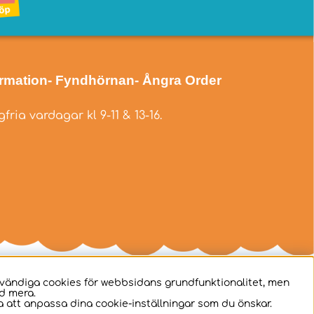
ormation
- Fyndhörnan
- Ångra Order
fria vardagar kl 9-11 & 13-16.
dvändiga cookies för webbsidans grundfunktionalitet, men
d mera.
 att anpassa dina cookie-inställningar som du önskar.