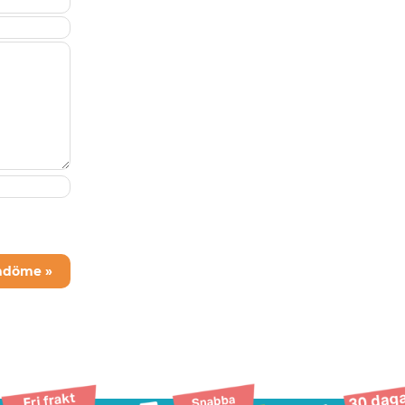
mdöme »