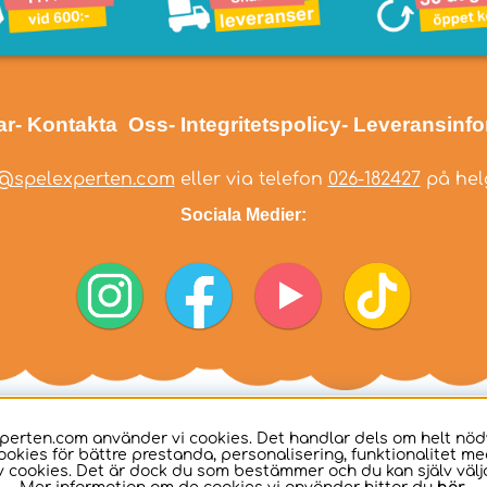
ar
- Kontakta Oss
- Integritetspolicy
- Leveransinf
@spelexperten.com
eller via telefon
026-182427
på helg
Sociala Medier:
perten.com använder vi cookies. Det handlar dels om helt nö
ookies för bättre prestanda, personalisering, funktionalitet me
 cookies. Det är dock du som bestämmer och du kan själv välja