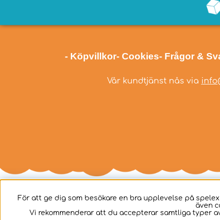
- Köpvillkor
- Cookies
- Frågor & Sv
Vår kundtjänst nås via
info
För att ge dig som besökare en bra upplevelse på spelex
även c
Svenska
Vi rekommenderar att du accepterar samtliga typer av