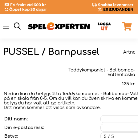
Fri frakt vid 600 kr
Snabba leveranser
Öppet köp 30 dagar
ERBJUDANDEN
PUSSEL / Barnpussel
Artnr.
Teddykompaniet - Bolibompa-
Vattenflaska
135
kr
Nedan kan du betygsätta
Teddykompaniet - Bolibompa- Vat
på en skala från 0-5. Om du vill kan du även skriva en kommen
betyg du har valt att ge artikeln.
Ditt namn kommer att visas som avsändare.
Ditt namn:
Din e-postadress:
Betyg: