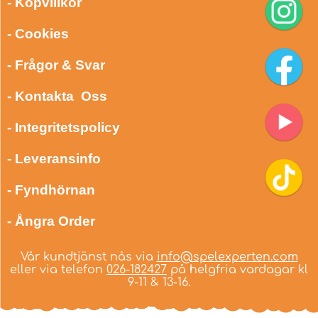
- Köpvillkor
- Cookies
- Frågor & Svar
- Kontakta Oss
- Integritetspolicy
- Leveransinfo
- Fyndhörnan
- Ångra Order
Vår kundtjänst nås via
info@spelexperten.com
eller via telefon
026-182427
på helgfria vardagar kl
9-11 & 13-16.