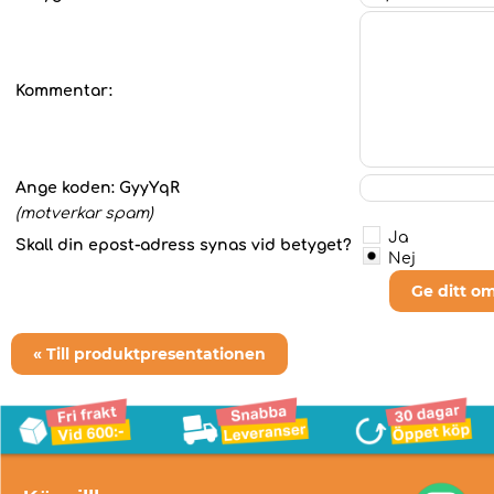
Kommentar:
Ange koden:
GyyYqR
(motverkar spam)
Ja
Skall din epost-adress synas vid betyget?
Nej
Ge ditt o
« Till produktpresentationen