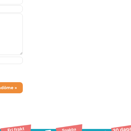
mdöme »