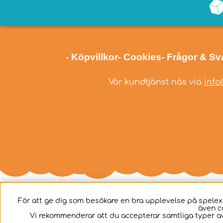
- Köpvillkor
- Cookies
- Frågor & Sv
Vår kundtjänst nås via
info
För att ge dig som besökare en bra upplevelse på spelex
även c
Svenska
Vi rekommenderar att du accepterar samtliga typer av