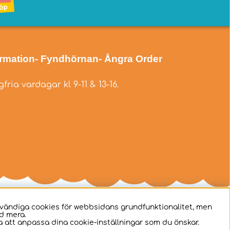
ormation
- Fyndhörnan
- Ångra Order
fria vardagar kl 9-11 & 13-16.
dvändiga cookies för webbsidans grundfunktionalitet, men
d mera.
 att anpassa dina cookie-inställningar som du önskar.