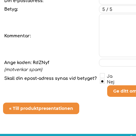
Din e-postadress:
Betyg:
Kommentar:
Ange koden:
RdZNyf
(motverkar spam)
Ja
Skall din epost-adress synas vid betyget?
Nej
Ge ditt o
« Till produktpresentationen