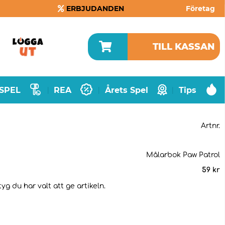
ERBJUDANDEN
Företag
TILL KASSAN
SPEL
REA
Årets Spel
Tips
|
|
|
Artnr.
Målarbok Paw Patrol
59
kr
g du har valt att ge artikeln.