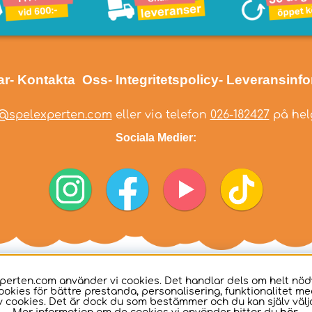
ar
- Kontakta Oss
- Integritetspolicy
- Leveransinf
@spelexperten.com
eller via telefon
026-182427
på helg
Sociala Medier:
perten.com använder vi cookies. Det handlar dels om helt nö
ookies för bättre prestanda, personalisering, funktionalitet me
 cookies. Det är dock du som bestämmer och du kan själv välja