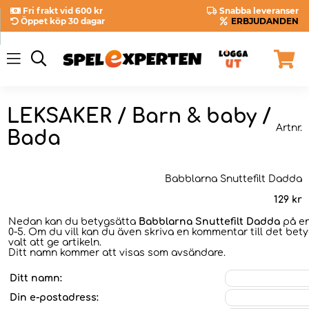
Fri frakt vid 600 kr
Snabba leveranser
Öppet köp 30 dagar
ERBJUDANDEN
LEKSAKER / Barn & baby /
Artnr.
Bada
Babblarna Snuttefilt Dadda
129
kr
Nedan kan du betygsätta
Babblarna Snuttefilt Dadda
på en
0-5. Om du vill kan du även skriva en kommentar till det bet
valt att ge artikeln.
Ditt namn kommer att visas som avsändare.
Ditt namn:
Din e-postadress: