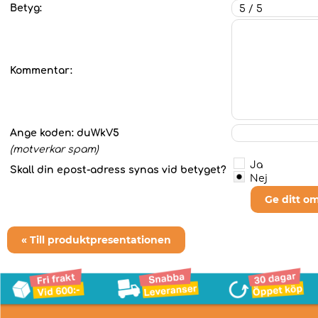
Betyg:
Kommentar:
Ange koden:
duWkV5
(motverkar spam)
Ja
Skall din epost-adress synas vid betyget?
Nej
Ge ditt o
« Till produktpresentationen