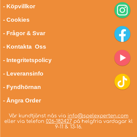
- Köpvillkor
- Cookies
- Frågor & Svar
- Kontakta Oss
- Integritetspolicy
- Leveransinfo
- Fyndhörnan
- Ångra Order
Vår kundtjänst nås via
info@spelexperten.com
eller via telefon
026-182427
på helgfria vardagar kl
9-11 & 13-16.