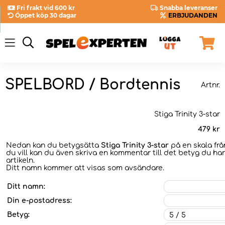
Fri frakt vid 600 kr
Snabba leveranser
Öppet köp 30 dagar
ERBJUDANDEN
SPELBORD / Bordtennis
Artnr.
Stiga Trinity 3-star
479
kr
Nedan kan du betygsätta
Stiga Trinity 3-star
på en skala frå
du vill kan du även skriva en kommentar till det betyg du har
artikeln.
Ditt namn kommer att visas som avsändare.
Ditt namn:
Din e-postadress:
Betyg: