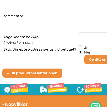
Kommentar:
Ange koden:
Bq294p
(motverkar spam)
Ja
Skall din epost-adress synas vid betyget?
Nej
Ge ditt o
« Till produktpresentationen
- Köpvillkor