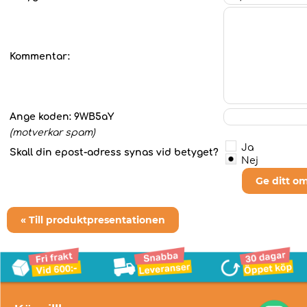
Kommentar:
Ange koden:
9WB5aY
(motverkar spam)
Ja
Skall din epost-adress synas vid betyget?
Nej
Ge ditt o
« Till produktpresentationen