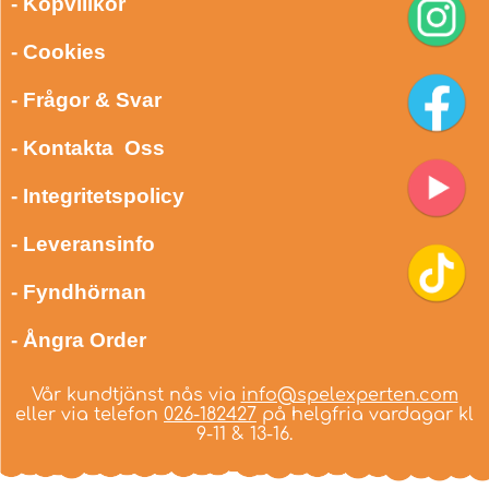
- Köpvillkor
- Cookies
- Frågor & Svar
- Kontakta Oss
- Integritetspolicy
- Leveransinfo
- Fyndhörnan
- Ångra Order
Vår kundtjänst nås via
info@spelexperten.com
eller via telefon
026-182427
på helgfria vardagar kl
9-11 & 13-16.