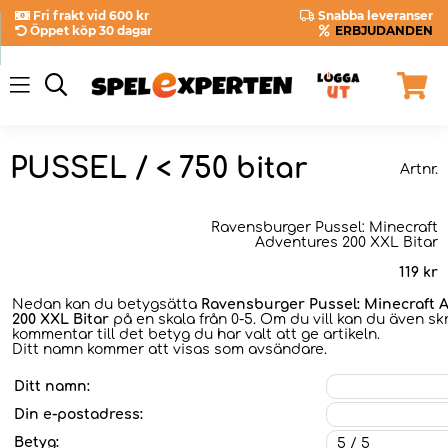
Fri frakt vid 600 kr
Snabba leveranser
Öppet köp 30 dagar
ERBJUDANDEN
PUSSEL / < 750 bitar
Artnr.
Ravensburger Pussel: Minecraft
Adventures 200 XXL Bitar
119
kr
Nedan kan du betygsätta
Ravensburger Pussel: Minecraft 
200 XXL Bitar
på en skala från 0-5. Om du vill kan du även sk
kommentar till det betyg du har valt att ge artikeln.
Ditt namn kommer att visas som avsändare.
Ditt namn:
Din e-postadress:
Betyg: