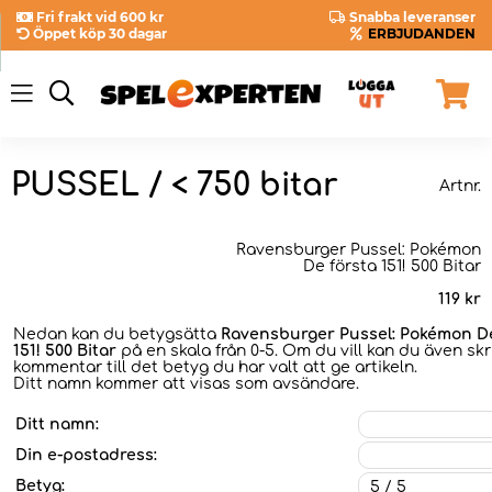
Fri frakt vid 600 kr
Snabba leveranser
Öppet köp 30 dagar
ERBJUDANDEN
PUSSEL / < 750 bitar
Artnr.
Ravensburger Pussel: Pokémon
De första 151! 500 Bitar
119
kr
Nedan kan du betygsätta
Ravensburger Pussel: Pokémon De
151! 500 Bitar
på en skala från 0-5. Om du vill kan du även skr
kommentar till det betyg du har valt att ge artikeln.
Ditt namn kommer att visas som avsändare.
Ditt namn:
Din e-postadress:
Betyg: