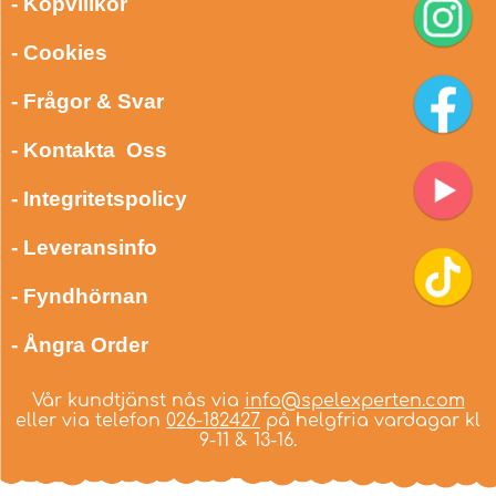
- Köpvillkor
- Cookies
- Frågor & Svar
- Kontakta Oss
- Integritetspolicy
- Leveransinfo
- Fyndhörnan
- Ångra Order
Vår kundtjänst nås via
info@spelexperten.com
eller via telefon
026-182427
på helgfria vardagar kl
9-11 & 13-16.