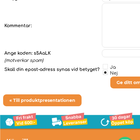
Kommentar:
Ange koden:
s5AaLK
(motverkar spam)
Ja
Skall din epost-adress synas vid betyget?
Nej
Ge ditt o
« Till produktpresentationen