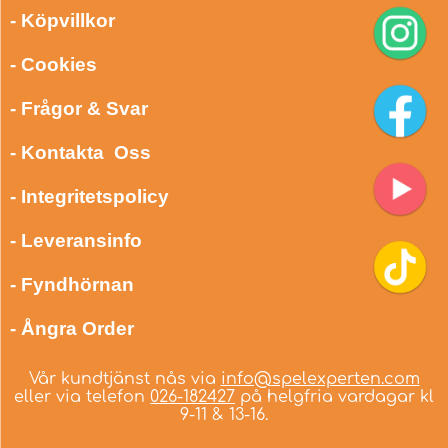
- Köpvillkor
- Cookies
- Frågor & Svar
- Kontakta Oss
- Integritetspolicy
- Leveransinfo
- Fyndhörnan
- Ångra Order
Vår kundtjänst nås via
info@spelexperten.com
eller via telefon
026-182427
på helgfria vardagar kl
9-11 & 13-16.