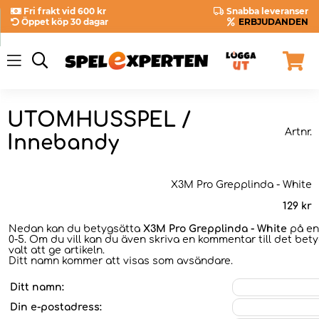
Fri frakt vid 600 kr
Snabba leveranser
Öppet köp 30 dagar
ERBJUDANDEN
UTOMHUSSPEL /
Artnr.
Innebandy
X3M Pro Grepplinda - White
129
kr
Nedan kan du betygsätta
X3M Pro Grepplinda - White
på en 
0-5. Om du vill kan du även skriva en kommentar till det bet
valt att ge artikeln.
Ditt namn kommer att visas som avsändare.
Ditt namn:
Din e-postadress: