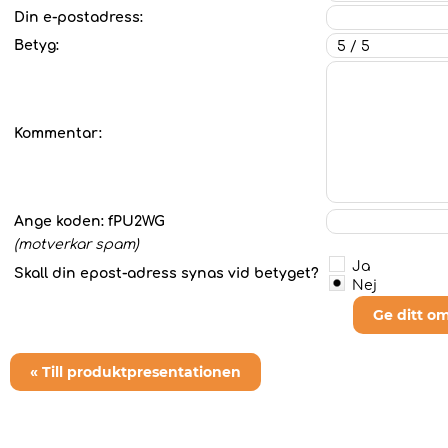
Din e-postadress:
Betyg:
Kommentar:
Ange koden:
fPU2WG
(motverkar spam)
Ja
Skall din epost-adress synas vid betyget?
Nej
Ge ditt o
« Till produktpresentationen