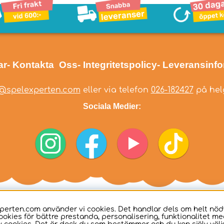
ar
- Kontakta Oss
- Integritetspolicy
- Leveransinf
@spelexperten.com
eller via telefon
026-182427
på helg
Sociala Medier:
perten.com använder vi cookies. Det handlar dels om helt nö
ookies för bättre prestanda, personalisering, funktionalitet me