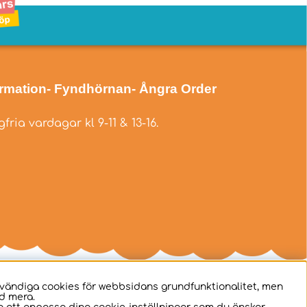
ormation
- Fyndhörnan
- Ångra Order
fria vardagar kl 9-11 & 13-16.
dvändiga cookies för webbsidans grundfunktionalitet, men
d mera.