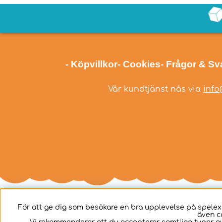
- Köpvillkor
- Cookies
- Frågor & Sv
Vår kundtjänst nås via
info
För att ge dig som besökare en bra upplevelse på spelex
även c
Svenska