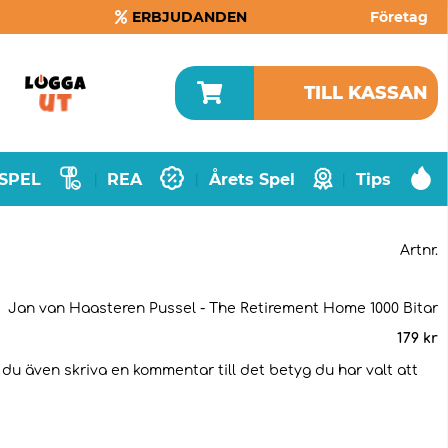
ERBJUDANDEN
Företag
TILL KASSAN
SPEL
REA
Årets Spel
Tips
|
|
|
Artnr.
Jan van Haasteren Pussel - The Retirement Home 1000 Bitar
179
kr
n du även skriva en kommentar till det betyg du har valt att