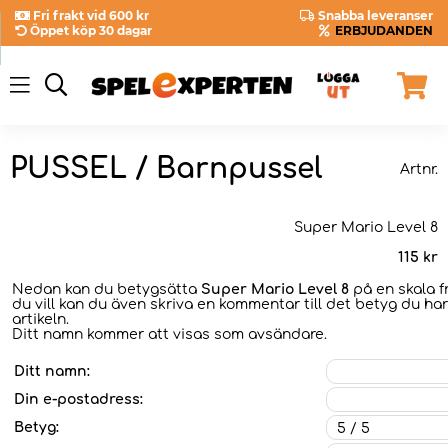
Fri frakt vid 600 kr
Snabba leveranser
Öppet köp 30 dagar
ERBJUDANDEN
PUSSEL / Barnpussel
Artnr.
Super Mario Level 8
115
kr
Nedan kan du betygsätta
Super Mario Level 8
på en skala f
du vill kan du även skriva en kommentar till det betyg du har
artikeln.
Ditt namn kommer att visas som avsändare.
Ditt namn:
Din e-postadress:
Betyg: