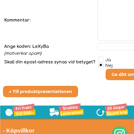
Kommentar:
Ange koden:
LeXyBa
(motverkar spam)
Ja
Skall din epost-adress synas vid betyget?
Nej
Ge ditt o
« Till produktpresentationen
- Köpvillkor