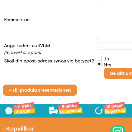
Kommentar:
Ange koden:
au4VhM
(motverkar spam)
Ja
Skall din epost-adress synas vid betyget?
Nej
Ge ditt o
« Till produktpresentationen
- Köpvillkor