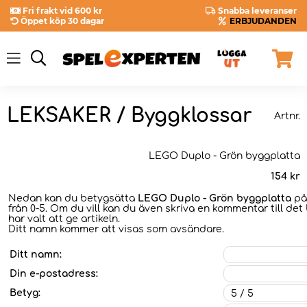
Fri frakt vid 600 kr
Snabba leveranser
Öppet köp 30 dagar
ERBJUDANDEN
LEKSAKER / Byggklossar
Artnr.
LEGO Duplo - Grön byggplatta
154
kr
Nedan kan du betygsätta
LEGO Duplo - Grön byggplatta
på
från 0-5. Om du vill kan du även skriva en kommentar till det
har valt att ge artikeln.
Ditt namn kommer att visas som avsändare.
Ditt namn:
Din e-postadress:
Betyg: