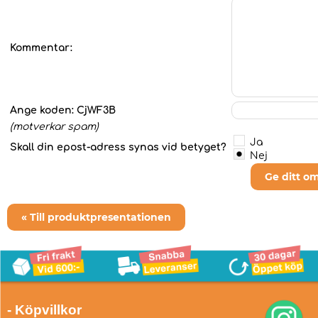
Kommentar:
Ange koden:
CjWF3B
(motverkar spam)
Ja
Skall din epost-adress synas vid betyget?
Nej
Ge ditt o
« Till produktpresentationen
- Köpvillkor