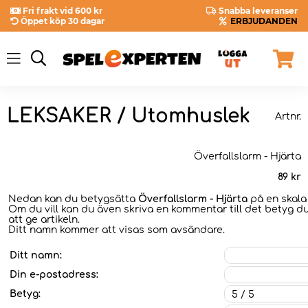
Fri frakt vid 600 kr
Snabba leveranser
Öppet köp 30 dagar
ERBJUDANDEN
LEKSAKER / Utomhuslek
Artnr.
Överfallslarm - Hjärta
89
kr
Nedan kan du betygsätta
Överfallslarm - Hjärta
på en skala 
Om du vill kan du även skriva en kommentar till det betyg du
att ge artikeln.
Ditt namn kommer att visas som avsändare.
Ditt namn:
Din e-postadress:
Betyg: