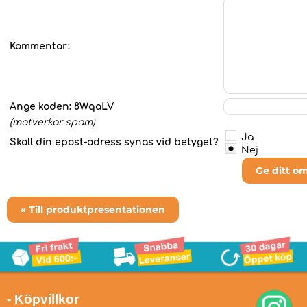
Kommentar:
Ange koden:
8WqaLV
(motverkar spam)
Ja
Skall din epost-adress synas vid betyget?
Nej
Ge ditt o
« Till produktpresentationen
- Köpvillkor