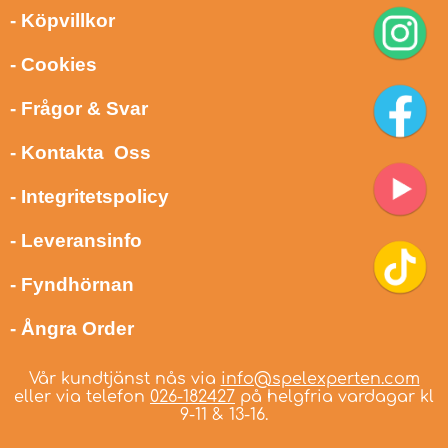
- Köpvillkor
- Cookies
- Frågor & Svar
- Kontakta Oss
- Integritetspolicy
- Leveransinfo
- Fyndhörnan
- Ångra Order
Vår kundtjänst nås via
info@spelexperten.com
eller via telefon
026-182427
på helgfria vardagar kl
9-11 & 13-16.