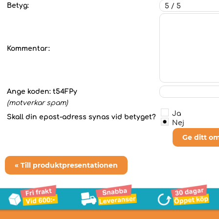
Betyg:
Kommentar:
Ange koden:
t54FPy
(motverkar spam)
Ja
Skall din epost-adress synas vid betyget?
Nej
Ge ditt o
« Till produktpresentationen