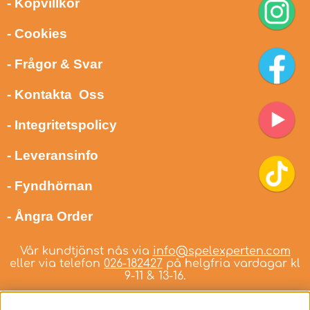
- Köpvillkor
- Cookies
- Frågor & Svar
- Kontakta Oss
- Integritetspolicy
- Leveransinfo
- Fyndhörnan
- Ångra Order
Vår kundtjänst nås via
info@spelexperten.com
eller via telefon
026-182427
på helgfria vardagar kl
9-11 & 13-16.