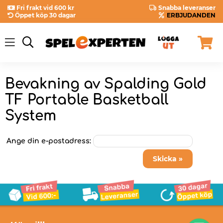
Fri frakt vid 600 kr
Snabba leveranser
Öppet köp 30 dagar
ERBJUDANDEN
Bevakning av Spalding Gold
TF Portable Basketball
System
Ange din e-postadress:
Skicka »